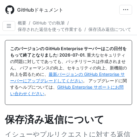
Skip
to
GitHubドキュメント
main
content
概要
/
GitHub での執筆
/
保存された返信を使って作業する
/
保存済み返信について
このバージョンの GitHub Enterprise サーバーはこの日付を
もって終了となりました:
2026-07-01
.
重大なセキュリティ
の問題に対してであっても、パッチリリースは作成されませ
ん。 パフォーマンスの向上、セキュリティの向上、新機能の
向上を図るために、
最新バージョンの GitHub Enterprise サ
ーバーにアップグレードしてください
。 アップグレードに関
するヘルプについては、
GitHub Enterprise サポートにお問
い合わせください
。
保存済み返信について
イシューやプルリクエストに対する返信