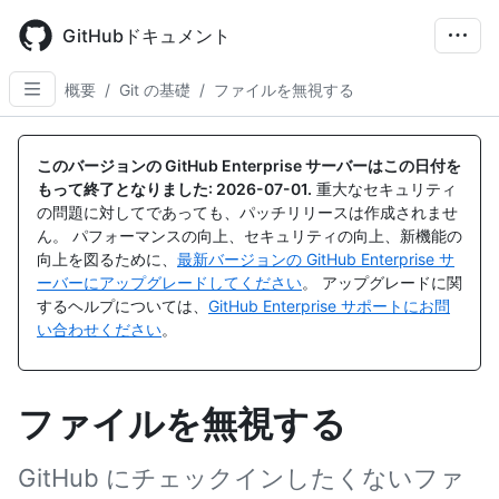
Skip
to
GitHubドキュメント
main
content
概要
/
Git の基礎
/
ファイルを無視する
このバージョンの GitHub Enterprise サーバーはこの日付を
もって終了となりました:
2026-07-01
.
重大なセキュリティ
の問題に対してであっても、パッチリリースは作成されませ
ん。 パフォーマンスの向上、セキュリティの向上、新機能の
向上を図るために、
最新バージョンの GitHub Enterprise サ
ーバーにアップグレードしてください
。 アップグレードに関
するヘルプについては、
GitHub Enterprise サポートにお問
い合わせください
。
ファイルを無視する
GitHub にチェックインしたくないファ