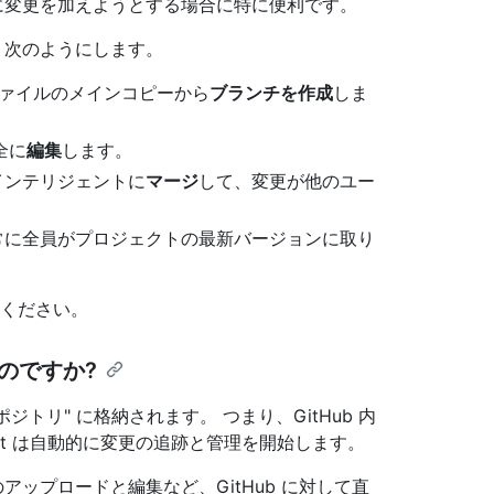
時に変更を加えようとする場合に特に便利です。
、次のようにします。
ファイルのメインコピーから
ブランチを作成
しま
全に
編集
します。
インテリジェントに
マージ
して、変更が他のユー
常に全員がプロジェクトの最新バージョンに取り
ください。
るのですか?
リポジトリ" に格納されます。 つまり、GitHub 内
Git は自動的に変更の追跡と管理を開始します。
アップロードと編集など、GitHub に対して直