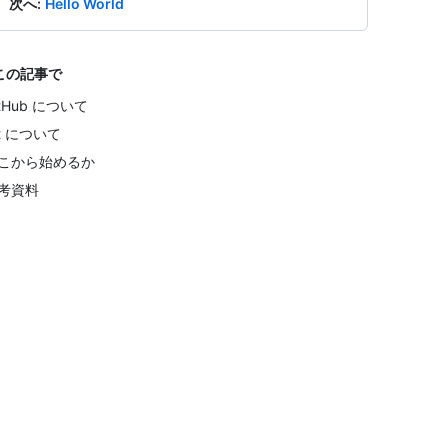
次へ
:
Hello World
この記事で
itHub について
it について
こから始めるか
考資料