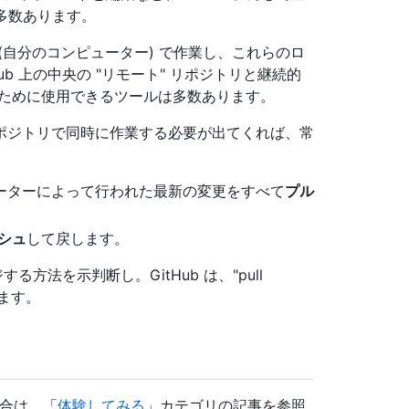
は多数あります。
(自分のコンピューター) で作業し、これらのロ
ub 上の中央の "リモート" リポジトリと継続的
れを行うために使用できるツールは多数あります。
ポジトリで同時に作業する必要が出てくれば、常
ボレーターによって行われた最新の変更をすべて
プル
シュ
して戻します。
方法を示判断し。GitHub は、"pull
します。
場合は、「
体験してみる
」カテゴリの記事を参照