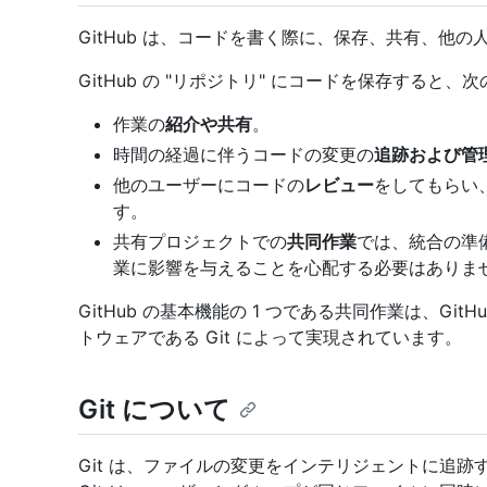
GitHub は、コードを書く際に、保存、共有、他
GitHub の "リポジトリ" にコードを保存すると
作業の
紹介や共有
。
時間の経過に伴うコードの変更の
追跡および管
他のユーザーにコードの
レビュー
をしてもらい
す。
共有プロジェクトでの
共同作業
では、統合の準
業に影響を与えることを心配する必要はありま
GitHub の基本機能の 1 つである共同作業は、Gi
トウェアである Git によって実現されています。
Git について
Git は、ファイルの変更をインテリジェントに追跡