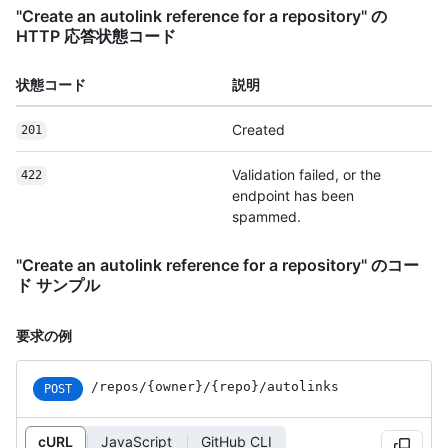
"Create an autolink reference for a repository" の
HTTP 応答状態コード
状態コード
説明
Created
201
Validation failed, or the
422
endpoint has been
spammed.
"Create an autolink reference for a repository" のコー
ド サンプル
要求の例
/repos
/{owner}
/{repo}
/autolinks
POST
cURL
JavaScript
GitHub CLI