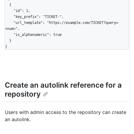
  {

    "id": 1,

    "key_prefix": "TICKET-",

    "url_template": "https://example.com/TICKET?query=
<num>",

    "is_alphanumeric": true

  }

]
Create an autolink reference for a
repository
Users with admin access to the repository can create
an autolink.