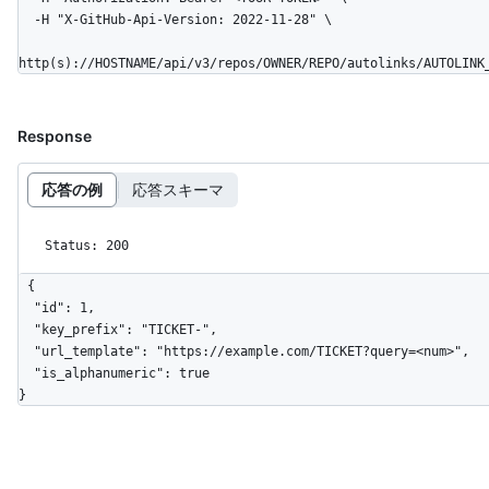
  -H "X-GitHub-Api-Version: 2022-11-28" \

http(s)://HOSTNAME/api/v3/repos/OWNER/REPO/autolinks/AUTOLINK
Response
応答の例
応答スキーマ
Status: 200
{

  "id": 1,

  "key_prefix": "TICKET-",

  "url_template": "https://example.com/TICKET?query=<num>",

  "is_alphanumeric": true

}