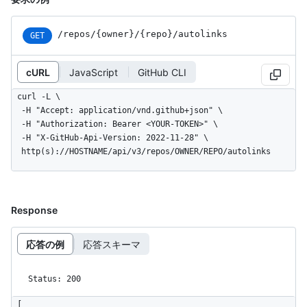
/repos
/{owner}
/{repo}
/autolinks
GET
cURL
JavaScript
GitHub CLI
curl -L \

  -H "Accept: application/vnd.github+json" \

  -H "Authorization: Bearer <YOUR-TOKEN>" \

  -H "X-GitHub-Api-Version: 2022-11-28" \

  http(s)://HOSTNAME/api/v3/repos/OWNER/REPO/autolinks
Response
応答の例
応答スキーマ
Status: 200
[
