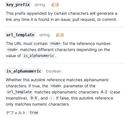
string
必須
key_prefix
This prefix appended by certain characters will generate a
link any time it is found in an issue, pull request, or commit.
string
必須
url_template
The URL must contain
for the reference number.
<num>
matches different characters depending on the
<num>
value of
.
is_alphanumeric
boolean
is_alphanumeric
Whether this autolink reference matches alphanumeric
characters. If true, the
parameter of the
<num>
matches alphanumeric characters
(case
url_template
A-Z
insensitive),
, and
. If false, this autolink reference
0-9
-
only matches numeric characters.
デフォルト
:
true