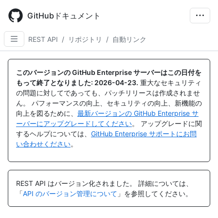
Skip
to
GitHubドキュメント
main
content
REST API
/
リポジトリ
/
自動リンク
名
名
名
名
名
名
名
名
名
前,
前,
前,
前,
前,
前,
前,
前,
前,
このバージョンの GitHub Enterprise サーバーはこの日付を
タ
タ
タ
タ
タ
タ
タ
タ
タ
もって終了となりました:
2026-04-23
.
重大なセキュリティ
イ
イ
イ
イ
イ
イ
イ
イ
イ
の問題に対してであっても、パッチリリースは作成されませ
プ,
プ,
プ,
プ,
プ,
プ,
プ,
プ,
プ,
ん。 パフォーマンスの向上、セキュリティの向上、新機能の
説
説
説
説
説
説
説
説
説
向上を図るために、
最新バージョンの GitHub Enterprise サ
明
明
明
明
明
明
明
明
明
ーバーにアップグレードしてください
。 アップグレードに関
するヘルプについては、
GitHub Enterprise サポートにお問
い合わせください
。
REST API はバージョン化されました。
詳細については、
「
API のバージョン管理について
」を参照してください。