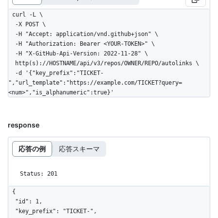
curl -L \

  -X POST \

  -H "Accept: application/vnd.github+json" \

  -H "Authorization: Bearer <YOUR-TOKEN>" \

  -H "X-GitHub-Api-Version: 2022-11-28" \

  http(s)://HOSTNAME/api/v3/repos/OWNER/REPO/autolinks \

  -d '{"key_prefix":"TICKET-
","url_template":"https://example.com/TICKET?query=
<num>","is_alphanumeric":true}'
response
応答の例
応答スキーマ
Status: 201
{

  "id": 1,

  "key_prefix": "TICKET-",
