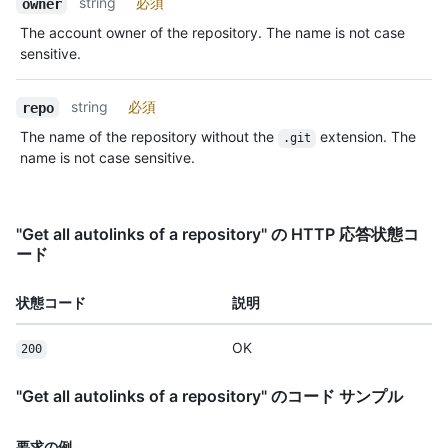
string
必須
owner
The account owner of the repository. The name is not case
sensitive.
string
必須
repo
The name of the repository without the
extension. The
.git
name is not case sensitive.
"Get all autolinks of a repository" の HTTP 応答状態コ
ード
状態コード
説明
OK
200
"Get all autolinks of a repository" のコード サンプル
要求の例