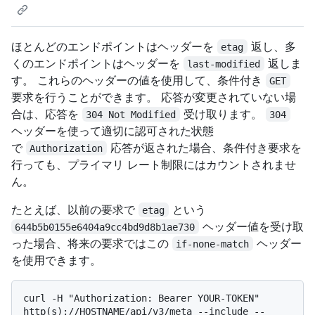
ほとんどのエンドポイントはヘッダーを
返し、多
etag
くのエンドポイントはヘッダーを
返しま
last-modified
す。 これらのヘッダーの値を使用して、条件付き
GET
要求を行うことができます。 応答が変更されていない場
合は、応答を
受け取ります。
304 Not Modified
304
ヘッダーを使って適切に認可された状態
で
応答が返された場合、条件付き要求を
Authorization
行っても、プライマリ レート制限にはカウントされませ
ん。
たとえば、以前の要求で
という
etag
ヘッダー値を受け取
644b5b0155e6404a9cc4bd9d8b1ae730
った場合、将来の要求ではこの
ヘッダー
if-none-match
を使用できます。
curl -H "Authorization: Bearer YOUR-TOKEN" 
http(s)://HOSTNAME/api/v3/meta --include --