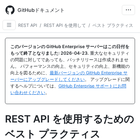
Skip
to
GitHubドキュメント
main
content
REST API
/
REST API を使用して
/
ベスト プラクティス
このバージョンの GitHub Enterprise サーバーはこの日付を
もって終了となりました:
2026-04-23
.
重大なセキュリティ
の問題に対してであっても、パッチリリースは作成されませ
ん。 パフォーマンスの向上、セキュリティの向上、新機能の
向上を図るために、
最新バージョンの GitHub Enterprise サ
ーバーにアップグレードしてください
。 アップグレードに関
するヘルプについては、
GitHub Enterprise サポートにお問
い合わせください
。
REST API を使用するための
ベスト プラクティス