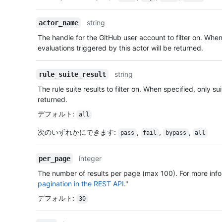
string
actor_name
The handle for the GitHub user account to filter on. When 
evaluations triggered by this actor will be returned.
string
rule_suite_result
The rule suite results to filter on. When specified, only suit
returned.
デフォルト
:
all
次のいずれかにできます
:
,
,
,
pass
fail
bypass
all
integer
per_page
The number of results per page (max 100). For more info
pagination in the REST API
."
デフォルト
:
30