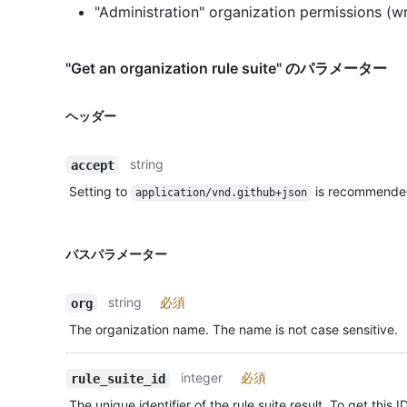
"Administration" organization permissions (wr
"Get an organization rule suite" のパラメーター
ヘッダー
string
accept
Setting to
is recommende
application/vnd.github+json
パスパラメーター
string
必須
org
The organization name. The name is not case sensitive.
integer
必須
rule_suite_id
The unique identifier of the rule suite result. To get this 