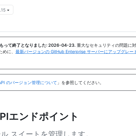
.15
{{icon}}
日付をもって終了となりました:
2026-04-23
.
重大なセキュリティの問題に対
ために、
最新バージョンの GitHub Enterprise サーバーにアップグ
API のバージョン管理について
」を参照してください。
APIエンドポイント
ルール スイートを管理します。