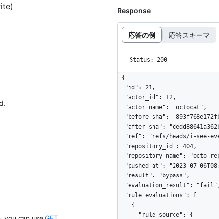
ite)
Response
応答の例
応答スキーマ
Status: 200
{

  "id": 21,

  "actor_id": 12,

d.
  "actor_name": "octocat",

  "before_sha": "893f768e172fb1bc9c5d6f3dd48557e45f14e01d",

  "after_sha": "dedd88641a362b6b4ea872da4847d6131a164d01",

  "ref": "refs/heads/i-see-everything",

  "repository_id": 404,

  "repository_name": "octo-repo",

  "pushed_at": "2023-07-06T08:43:03Z",

  "result": "bypass",

  "evaluation_result": "fail",

  "rule_evaluations": [

    {

      "rule_source": {

ID, you can use
GET