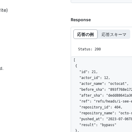
ite)
Response
応答の例
応答スキーマ
Status: 200
[

  {

d.
    "id": 21,

    "actor_id": 12,

    "actor_name": "octocat",

    "before_sha": "893f768e172fb1bc9c5d6f3dd48557e45f14e01d",

    "after_sha": "dedd88641a362b6b4ea872da4847d6131a164d01",

    "ref": "refs/heads/i-see-everything",

    "repository_id": 404,

    "repository_name": "octo-repo",

    "pushed_at": "2023-07-06T08:43:03Z",

    "result": "bypass"

  },
