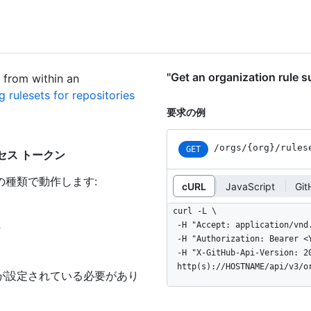
"Get an organization ru
s from within an
 rulesets for repositories
要求の例
/orgs
/{org}
/rules
GET
いアクセス トークン
の種類で動作します
:
cURL
JavaScript
Git
curl -L \

  -H "Accept: application/vnd.github+json" \

ン
  -H "Authorization: Bearer <YOUR-TOKEN>" \

  -H "X-GitHub-Api-Version: 2022-11-28" \

  http(s)://HOSTNAME/api/v3/
が設定されている必要があり