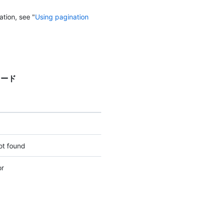
ation, see "
Using pagination
態コード
ot found
or