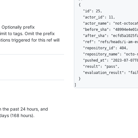
  {

    "id": 25,

    "actor_id": 11,

    "actor_name": "not-octocat",

 Optionally prefix
    "before_sha": "48994e4e01ccc943624c6231f172702b82b233cc",

limit to tags. Omit the prefix
    "after_sha": "ecfd5a1025fa271a33ca5608d089476a2df3c9a1",

ions triggered for this ref will
    "ref": "refs/heads/i-am-everything",

    "repository_id": 404,

    "repository_name": "octo-repo",

    "pushed_at": "2023-07-07T08:43:03Z",

    "result": "pass",

    "evaluation_result": "fail"

  }

]
 in the past 24 hours, and
7 days (168 hours).