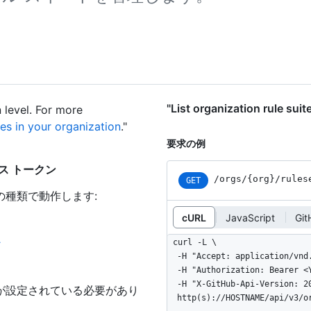
"List organization rule
n level. For more
es in your organization
."
要求の例
アクセス トークン
/orgs
/{org}
/rules
GET
の種類で動作します
:
cURL
JavaScript
Git
ン
curl -L \

  -H "Accept: application/vnd.github+json" \

  -H "Authorization: Bearer <YOUR-TOKEN>" \

  -H "X-GitHub-Api-Version: 2022-11-28" \

が設定されている必要があり
  http(s)://HOSTNAME/api/v3/