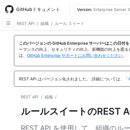
Skip
to
GitHubドキュメント
Version:
Enterprise Server 3
main
content
REST API
/
組織
/
ルール スイート
名
名
名
名
名
前,
前,
前,
前,
前,
このバージョンの GitHub Enterprise サーバーはこの
タ
タ
タ
タ
タ
ーマンスの向上、セキュリティの向上、新機能の向上を図る
イ
イ
イ
イ
イ
は、
GitHub Enterprise サポートにお問い合わせください
。
プ,
プ,
プ,
プ,
プ,
説
説
説
説
説
明
明
明
明
明
REST API はバージョン化されました。
詳細については、「
REST API
/
組織
/
ルールスイートのREST 
REST API を使用して、組織の