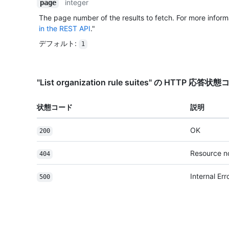
integer
page
The page number of the results to fetch. For more inform
in the REST API
."
デフォルト
:
1
"List organization rule suites" の HTTP 応答状
状態コード
説明
OK
200
Resource n
404
Internal Err
500