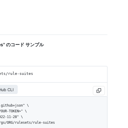
 suites" のコード サンプル
ets
/rule-suites
Hub CLI
orgs/ORG/rulesets/rule-suites