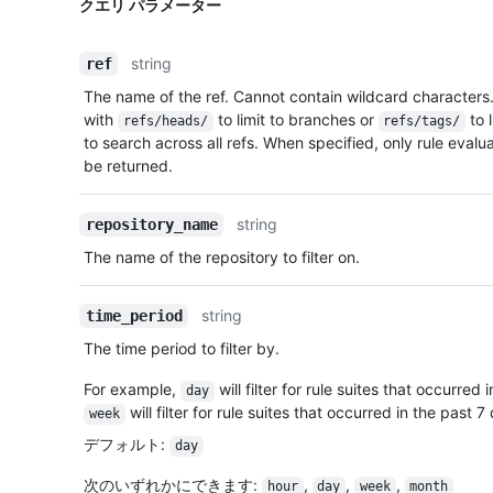
クエリ パラメーター
string
ref
The name of the ref. Cannot contain wildcard characters.
with
to limit to branches or
to 
refs/heads/
refs/tags/
to search across all refs. When specified, only rule evaluat
be returned.
string
repository_name
The name of the repository to filter on.
string
time_period
The time period to filter by.
For example,
will filter for rule suites that occurred
day
will filter for rule suites that occurred in the past 
week
デフォルト
:
day
次のいずれかにできます
:
,
,
,
hour
day
week
month