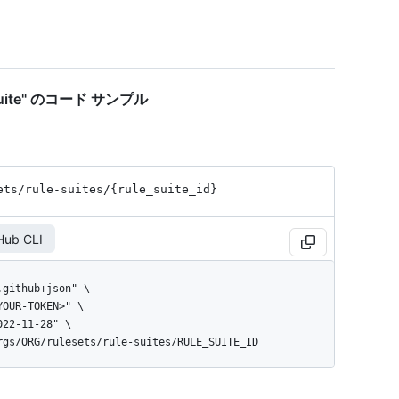
le suite" のコード サンプル
ets
/rule-suites
/{rule_
suite_
id}
Hub CLI
orgs/ORG/rulesets/rule-suites/RULE_SUITE_ID