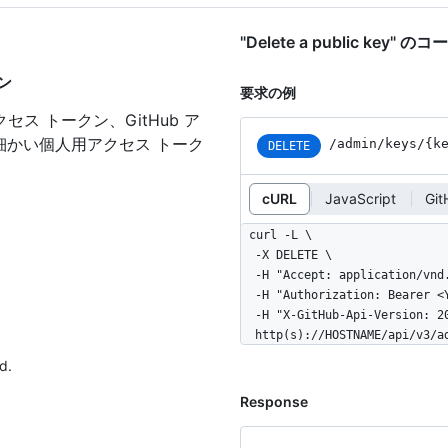
"Delete a public key" 
クン
要求の例
セス トークン、GitHub ア
細かい個人用アクセス トーク
/admin/keys/{k
DELETE
cURL
JavaScript
Git
curl -L \

  -X DELETE \

  -H "Accept: application/vnd.github+json" \

  -H "Authorization: Bearer <YOUR-TOKEN>" \

  -H "X-GitHub-Api-Version: 2022-11-28" \

  http(s)://HOSTNAME/api/v3/
d.
Response