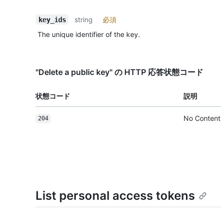
string
必須
key_ids
The unique identifier of the key.
"Delete a public key" の HTTP 応答状態コード
状態コード
説明
No Content
204
List personal access tokens