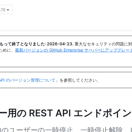
.15
{{icon}}
日付をもって終了となりました:
2026-04-23
.
重大なセキュリティの問題に対
ために、
最新バージョンの GitHub Enterprise サーバーにアップグ
API のバージョン管理について
」を参照してください。
の REST API エンドポイ
rprise 内のユーザーの一時停止、一時停