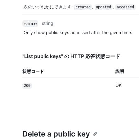
次のいずれかにできます
:
,
,
created
updated
accessed
string
since
Only show public keys accessed after the given time.
"List public keys" の HTTP 応答状態コード
状態コード
説明
OK
200
Delete a public key