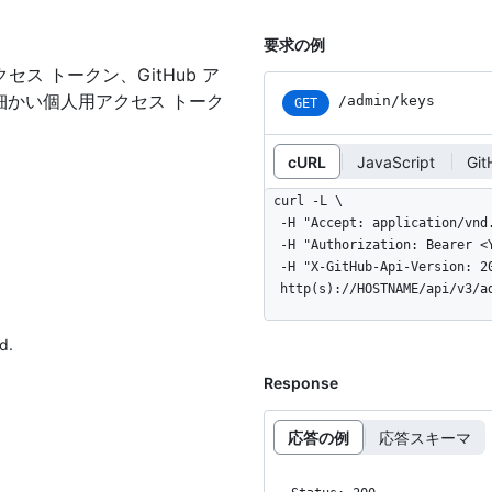
要求の例
セス トークン、GitHub ア
細かい個人用アクセス トーク
/admin/keys
GET
cURL
JavaScript
Git
curl -L \

  -H "Accept: application/vnd.github+json" \

  -H "Authorization: Bearer <YOUR-TOKEN>" \

  -H "X-GitHub-Api-Version: 2022-11-28" \

  http(s)://HOSTNAME/api/v3/a
d.
Response
応答の例
応答スキーマ