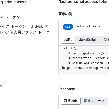
"List personal access 
ing admin users.
要求の例
アクセス トークン
セス トークン、GitHub ア
/admin/tokens
GET
細かい個人用アクセス トーク
cURL
JavaScript
Git
curl -L \

  -H "Accept: application/vnd.github+json" \

  -H "Authorization: Bearer <YOUR-TOKEN>" \

  -H "X-GitHub-Api-Version: 2022-11-28" \

  http(s)://HOSTNAME/api/v3/a
d.
Response
応答の例
応答スキーマ