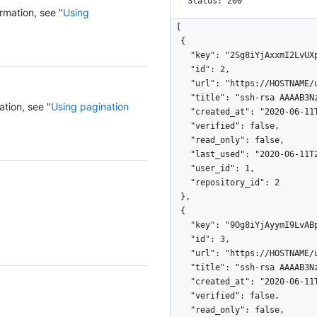
Status: 200
rmation, see "
Using
[

  {

    "key": "2Sg8iYjAxxmI2LvUXpJjkYrMxURPc8r+dB7TJyvv1234",

    "id": 2,

    "url": "https://HOSTNAME/user/keys/2",

    "title": "ssh-rsa AAAAB3NzaC1yc2EAAA",

ation, see "
Using pagination
    "created_at": "2020-06-11T21:31:57Z",

    "verified": false,

    "read_only": false,

    "last_used": "2020-06-11T22:31:57Z",

    "user_id": 1,

    "repository_id": 2

  },

  {

    "key": "9Og8iYjAyymI9LvABpJerYrMxURPc8r+dB7TJyvv1234",

    "id": 3,

    "url": "https://HOSTNAME/user/keys/2",

    "title": "ssh-rsa AAAAB3NzaC1yc2EAAA",

    "created_at": "2020-06-11T21:31:57Z",

    "verified": false,

    "read_only": false,
