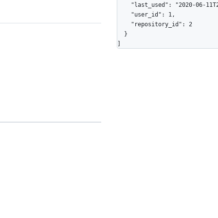
    "last_used": "2020-06-11T22:31:57Z",

    "user_id": 1,

    "repository_id": 2

  }

]