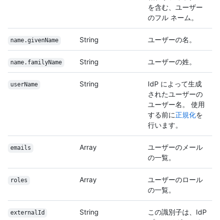
を含む、ユーザー
のフル ネーム。
String
ユーザーの名。
name.givenName
String
ユーザーの姓。
name.familyName
String
IdP によって生成
userName
されたユーザーの
ユーザー名。 使用
する前に
正規化
を
行います。
Array
ユーザーのメール
emails
の一覧。
Array
ユーザーのロール
roles
の一覧。
String
この識別子は、IdP
externalId