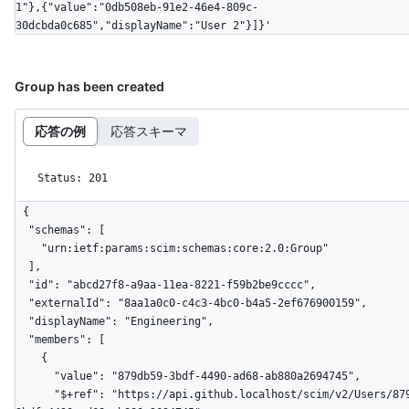
1"},{"value":"0db508eb-91e2-46e4-809c-
30dcbda0c685","displayName":"User 2"}]}'
Group has been created
応答の例
応答スキーマ
Status: 201
{

  "schemas": [

    "urn:ietf:params:scim:schemas:core:2.0:Group"

  ],

  "id": "abcd27f8-a9aa-11ea-8221-f59b2be9cccc",

  "externalId": "8aa1a0c0-c4c3-4bc0-b4a5-2ef676900159",

  "displayName": "Engineering",

  "members": [

    {

      "value": "879db59-3bdf-4490-ad68-ab880a2694745",

      "$+ref": "https://api.github.localhost/scim/v2/Users/879db59-