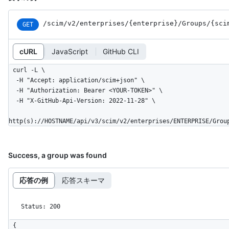
/scim
/v2
/enterprises
/{enterprise}
/Groups
/{sci
GET
cURL
JavaScript
GitHub CLI
curl -L \

  -H "Accept: application/scim+json" \

  -H "Authorization: Bearer <YOUR-TOKEN>" \

  -H "X-GitHub-Api-Version: 2022-11-28" \

http(s)://HOSTNAME/api/v3/scim/v2/enterprises/ENTERPRISE/Grou
Success, a group was found
応答の例
応答スキーマ
Status: 200
{
