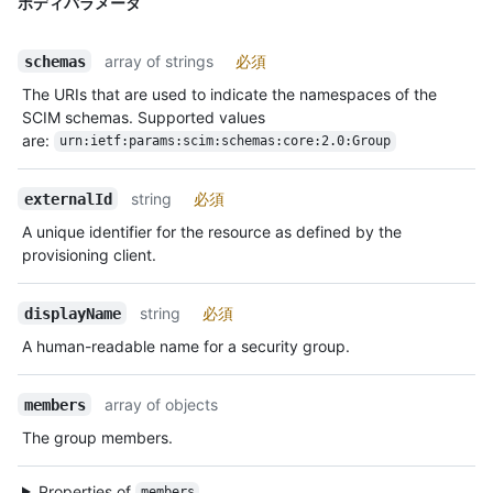
ボディパラメータ
array of strings
必須
schemas
The URIs that are used to indicate the namespaces of the
SCIM schemas. Supported values
are:
urn:ietf:params:scim:schemas:core:2.0:Group
string
必須
externalId
A unique identifier for the resource as defined by the
provisioning client.
string
必須
displayName
A human-readable name for a security group.
array of objects
members
The group members.
Properties of
members