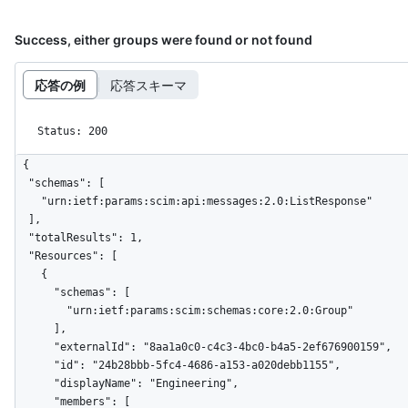
Success, either groups were found or not found
応答の例
応答スキーマ
Status: 200
{

  "schemas": [

    "urn:ietf:params:scim:api:messages:2.0:ListResponse"

  ],

  "totalResults": 1,

  "Resources": [

    {

      "schemas": [

        "urn:ietf:params:scim:schemas:core:2.0:Group"

      ],

      "externalId": "8aa1a0c0-c4c3-4bc0-b4a5-2ef676900159",

      "id": "24b28bbb-5fc4-4686-a153-a020debb1155",

      "displayName": "Engineering",

      "members": [
