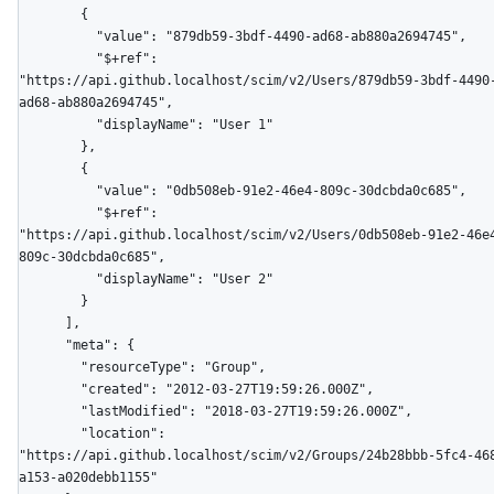
        {

          "value": "879db59-3bdf-4490-ad68-ab880a2694745",

          "$+ref": 
"https://api.github.localhost/scim/v2/Users/879db59-3bdf-4490
ad68-ab880a2694745",

          "displayName": "User 1"

        },

        {

          "value": "0db508eb-91e2-46e4-809c-30dcbda0c685",

          "$+ref": 
"https://api.github.localhost/scim/v2/Users/0db508eb-91e2-46e
809c-30dcbda0c685",

          "displayName": "User 2"

        }

      ],

      "meta": {

        "resourceType": "Group",

        "created": "2012-03-27T19:59:26.000Z",

        "lastModified": "2018-03-27T19:59:26.000Z",

        "location": 
"https://api.github.localhost/scim/v2/Groups/24b28bbb-5fc4-46
a153-a020debb1155"
