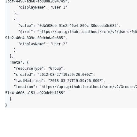
3bdf-4490-ad68-ab880a2694745",

      "displayName": "User 1"

    },

    {

      "value": "0db508eb-91e2-46e4-809c-30dcbda0c685",

      "$+ref": "https://api.github.localhost/scim/v2/Users/0db508eb-
91e2-46e4-809c-30dcbda0c685",

      "displayName": "User 2"

    }

  ],

  "meta": {

    "resourceType": "Group",

    "created": "2012-03-27T19:59:26.000Z",

    "lastModified": "2018-03-27T19:59:26.000Z",

    "location": "https://api.github.localhost/scim/v2/Groups/24b28bbb-
5fc4-4686-a153-a020debb1155"

  }

}