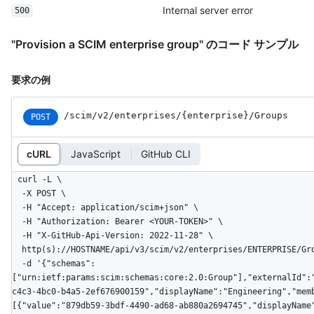
Internal server error
500
"Provision a SCIM enterprise group" のコード サンプル
要求の例
/scim
/v2
/enterprises
/{enterprise}
/Groups
POST
cURL
JavaScript
GitHub CLI
curl -L \

  -X POST \

  -H "Accept: application/scim+json" \

  -H "Authorization: Bearer <YOUR-TOKEN>" \

  -H "X-GitHub-Api-Version: 2022-11-28" \

  http(s)://HOSTNAME/api/v3/scim/v2/enterprises/ENTERPRISE/Groups \

  -d '{"schemas":
["urn:ietf:params:scim:schemas:core:2.0:Group"],"externalId":
c4c3-4bc0-b4a5-2ef676900159","displayName":"Engineering","mem
[{"value":"879db59-3bdf-4490-ad68-ab880a2694745","displayName