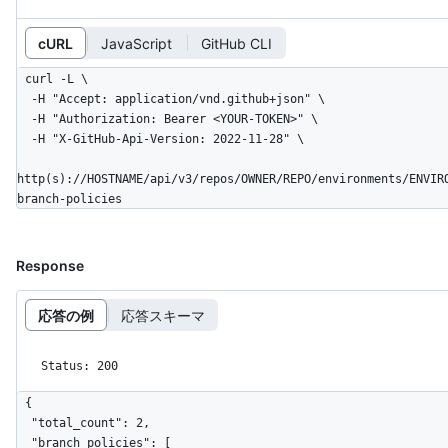
cURL
JavaScript
GitHub CLI
curl -L \

  -H "Accept: application/vnd.github+json" \

  -H "Authorization: Bearer <YOUR-TOKEN>" \

  -H "X-GitHub-Api-Version: 2022-11-28" \

http(s)://HOSTNAME/api/v3/repos/OWNER/REPO/environments/ENVIR
branch-policies
Response
応答の例
応答スキーマ
Status: 200
{

  "total_count": 2,

  "branch_policies": [
