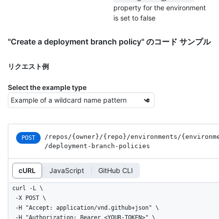
property for the environment
is set to false
"Create a deployment branch policy" のコード サンプル
リクエスト例
Select the example type
/repos
/{owner}
/{repo}
/environments
/{environm
POST
/deployment-branch-policies
cURL
JavaScript
GitHub CLI
curl -L \

  -X POST \

  -H "Accept: application/vnd.github+json" \

  -H "Authorization: Bearer <YOUR-TOKEN>" \
