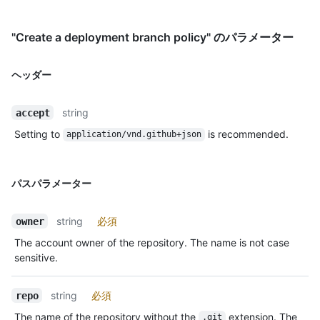
"Create a deployment branch policy" のパラメーター
ヘッダー
string
accept
Setting to
is recommended.
application/vnd.github+json
パスパラメーター
string
必須
owner
The account owner of the repository. The name is not case
sensitive.
string
必須
repo
The name of the repository without the
extension. The
.git