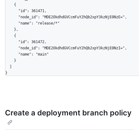
    {

      "id": 361471,

      "node_id": "MDE2OkdhdGVCcmFuY2hQb2xpY3kzNjE0NzE=",

      "name": "release/*"

    },

    {

      "id": 361472,

      "node_id": "MDE2OkdhdGVCcmFuY2hQb2xpY3kzNjE0NzI=",

      "name": "main"

    }

  ]

}
Create a deployment branch policy