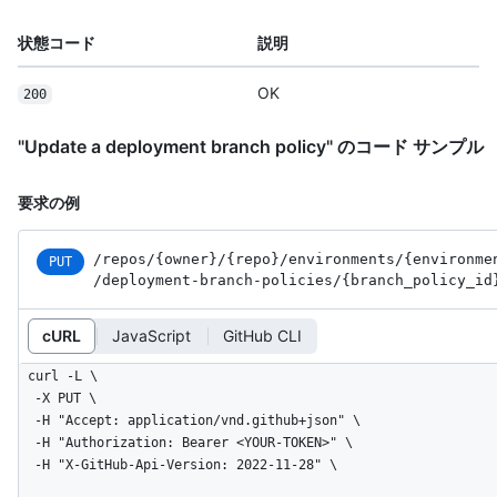
状態コード
説明
OK
200
"Update a deployment branch policy" のコード サンプル
要求の例
/repos
/{owner}
/{repo}
/environments
/{environme
PUT
/deployment-branch-policies
/{branch_
policy_
id
cURL
JavaScript
GitHub CLI
curl -L \

  -X PUT \

  -H "Accept: application/vnd.github+json" \

  -H "Authorization: Bearer <YOUR-TOKEN>" \

  -H "X-GitHub-Api-Version: 2022-11-28" \
