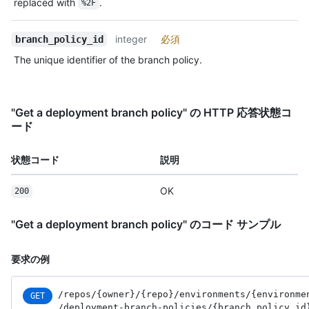
replaced with
.
%2F
integer
必須
branch_policy_id
The unique identifier of the branch policy.
"Get a deployment branch policy" の HTTP 応答状態コ
ード
状態コード
説明
OK
200
"Get a deployment branch policy" のコード サンプル
要求の例
/repos
/{owner}
/{repo}
/environments
/{environme
GET
/deployment-branch-policies
/{branch_
policy_
id