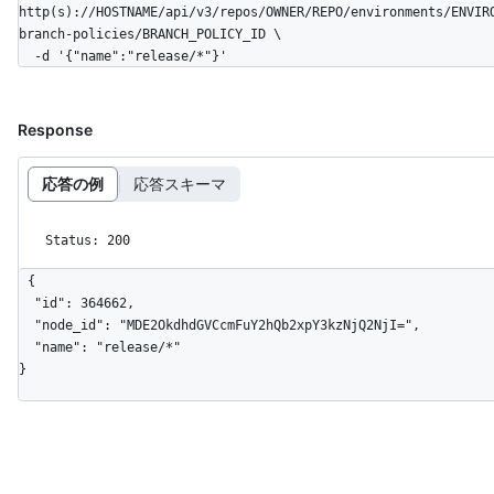
http(s)://HOSTNAME/api/v3/repos/OWNER/REPO/environments/ENVIR
branch-policies/BRANCH_POLICY_ID \

  -d '{"name":"release/*"}'
Response
応答の例
応答スキーマ
Status: 200
{

  "id": 364662,

  "node_id": "MDE2OkdhdGVCcmFuY2hQb2xpY3kzNjQ2NjI=",

  "name": "release/*"

}