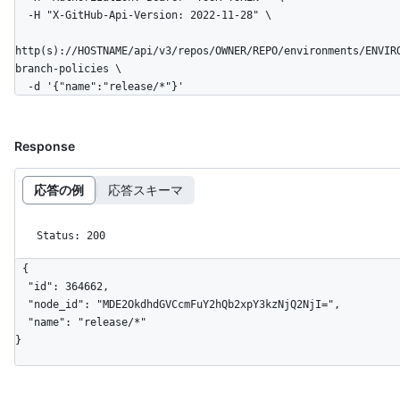
  -H "X-GitHub-Api-Version: 2022-11-28" \

http(s)://HOSTNAME/api/v3/repos/OWNER/REPO/environments/ENVIR
branch-policies \

  -d '{"name":"release/*"}'
Response
応答の例
応答スキーマ
Status: 200
{

  "id": 364662,

  "node_id": "MDE2OkdhdGVCcmFuY2hQb2xpY3kzNjQ2NjI=",

  "name": "release/*"

}