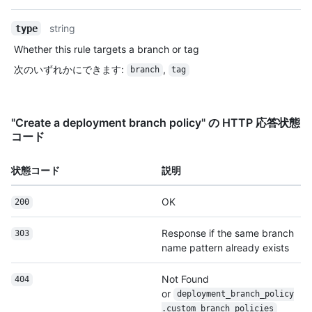
string
type
Whether this rule targets a branch or tag
次のいずれかにできます
:
,
branch
tag
"Create a deployment branch policy" の HTTP 応答状態
コード
状態コード
説明
OK
200
Response if the same branch
303
name pattern already exists
Not Found
404
or
deployment_branch_policy
.custom_branch_policies