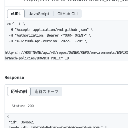
cURL
JavaScript
GitHub CLI
curl -L \

  -H "Accept: application/vnd.github+json" \

  -H "Authorization: Bearer <YOUR-TOKEN>" \

  -H "X-GitHub-Api-Version: 2022-11-28" \

http(s)://HOSTNAME/api/v3/repos/OWNER/REPO/environments/ENVIR
branch-policies/BRANCH_POLICY_ID
Response
応答の例
応答スキーマ
Status: 200
{

  "id": 364662,

  "node_id": "MDE2OkdhdGVCcmFuY2hQb2xpY3kzNjQ2NjI=",
