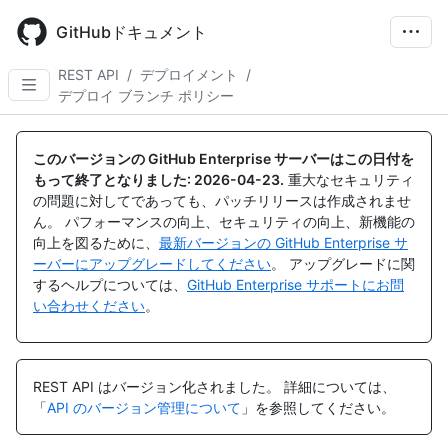
Skip
to
GitHubドキュメント
main
content
REST API
/
デプロイメント
/
デプロイ ブランチ ポリシー
名
名
名
名
名
名
名
名
名
名
名
名
名
前,
前,
前,
前,
前,
前,
前,
前,
前,
前,
前,
前,
前,
このバージョンの GitHub Enterprise サーバーはこの日付を
タ
タ
タ
タ
タ
タ
タ
タ
タ
タ
タ
タ
タ
もって終了となりました:
2026-04-23
.
重大なセキュリティ
イ
イ
イ
イ
イ
イ
イ
イ
イ
イ
イ
イ
イ
の問題に対してであっても、パッチリリースは作成されませ
プ,
プ,
プ,
プ,
プ,
プ,
プ,
プ,
プ,
プ,
プ,
プ,
プ,
ん。 パフォーマンスの向上、セキュリティの向上、新機能の
説
説
説
説
説
説
説
説
説
説
説
説
説
向上を図るために、
最新バージョンの GitHub Enterprise サ
明
明
明
明
明
明
明
明
明
明
明
明
明
ーバーにアップグレードしてください
。 アップグレードに関
するヘルプについては、
GitHub Enterprise サポートにお問
い合わせください
。
REST API はバージョン化されました。
詳細については、
「
API のバージョン管理について
」を参照してください。