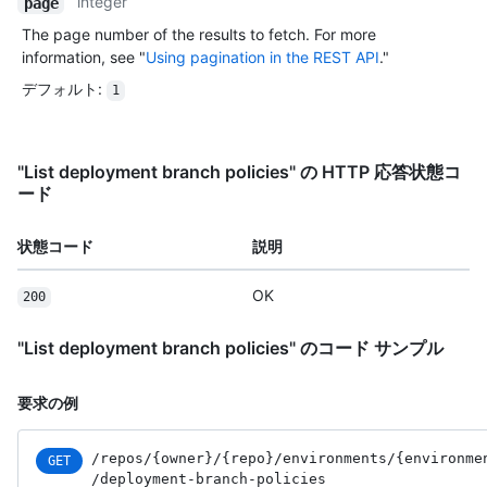
integer
page
The page number of the results to fetch. For more
information, see "
Using pagination in the REST API
."
デフォルト
:
1
"List deployment branch policies" の HTTP 応答状態コ
ード
状態コード
説明
OK
200
"List deployment branch policies" のコード サンプル
要求の例
/repos
/{owner}
/{repo}
/environments
/{environme
GET
/deployment-branch-policies