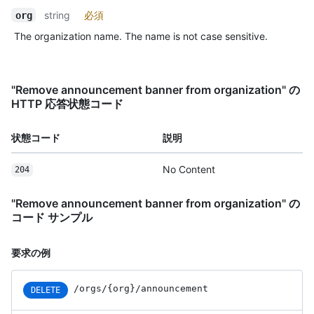
string
必須
org
The organization name. The name is not case sensitive.
"Remove announcement banner from organization" の
HTTP 応答状態コード
状態コード
説明
No Content
204
"Remove announcement banner from organization" の
コード サンプル
要求の例
/orgs/{org}/announcement
DELETE