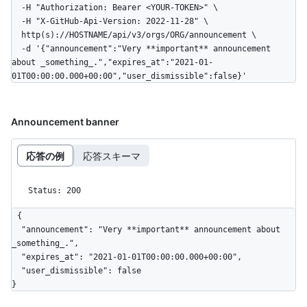
  -H "Authorization: Bearer <YOUR-TOKEN>" \

  -H "X-GitHub-Api-Version: 2022-11-28" \

  http(s)://HOSTNAME/api/v3/orgs/ORG/announcement \

  -d '{"announcement":"Very **important** announcement 
about _something_.","expires_at":"2021-01-
01T00:00:00.000+00:00","user_dismissible":false}'
Announcement banner
応答の例
応答スキーマ
Status: 200
{

  "announcement": "Very **important** announcement about 
_something_.",

  "expires_at": "2021-01-01T00:00:00.000+00:00",

  "user_dismissible": false

}