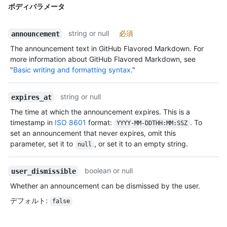
ボディパラメータ
string or null
必須
announcement
The announcement text in GitHub Flavored Markdown. For
more information about GitHub Flavored Markdown, see
"
Basic writing and formatting syntax
."
string or null
expires_at
The time at which the announcement expires. This is a
timestamp in
ISO 8601
format:
. To
YYYY-MM-DDTHH:MM:SSZ
set an announcement that never expires, omit this
parameter, set it to
, or set it to an empty string.
null
boolean or null
user_dismissible
Whether an announcement can be dismissed by the user.
デフォルト
:
false