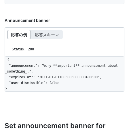
Announcement banner
応答の例
応答スキーマ
Status: 200
{

  "announcement": "Very **important** announcement about 
_something_.",

  "expires_at": "2021-01-01T00:00:00.000+00:00",

  "user_dismissible": false

}
Set announcement banner for