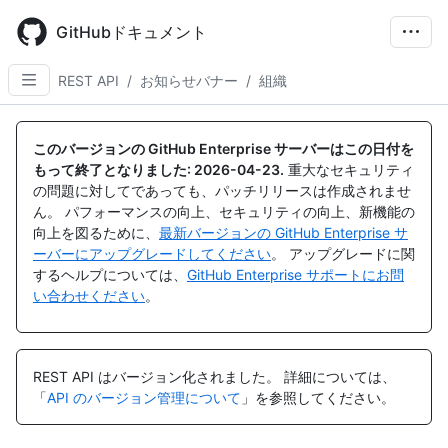
Skip
to
GitHubドキュメント
main
content
REST API
/
お知らせバナー
/
組織
名
名
名
名
名
名
名
前,
前,
前,
前,
前,
前,
前,
このバージョンの GitHub Enterprise サーバーはこの日付を
タ
タ
タ
タ
タ
タ
タ
もって終了となりました:
2026-04-23
.
重大なセキュリティ
イ
イ
イ
イ
イ
イ
イ
の問題に対してであっても、パッチリリースは作成されませ
プ,
プ,
プ,
プ,
プ,
プ,
プ,
ん。 パフォーマンスの向上、セキュリティの向上、新機能の
説
説
説
説
説
説
説
向上を図るために、
最新バージョンの GitHub Enterprise サ
明
明
明
明
明
明
明
ーバーにアップグレードしてください
。 アップグレードに関
するヘルプについては、
GitHub Enterprise サポートにお問
い合わせください
。
REST API はバージョン化されました。
詳細については、
「
API のバージョン管理について
」を参照してください。