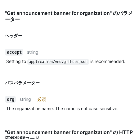
"Get announcement banner for organization" のパラメ
ーター
ヘッダー
string
accept
Setting to
is recommended.
application/vnd.github+json
パスパラメーター
string
必須
org
The organization name. The name is not case sensitive.
"Get announcement banner for organization" の HTTP
応答状態コード