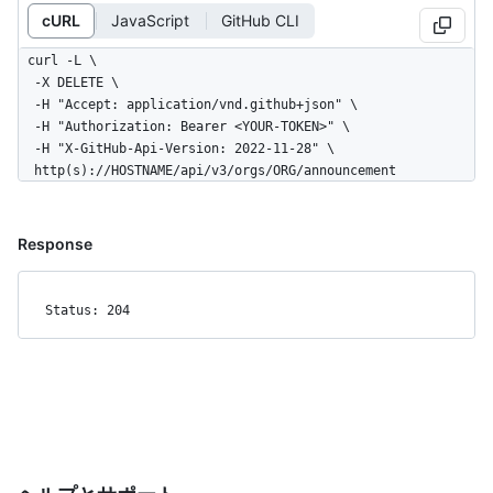
cURL
JavaScript
GitHub CLI
curl -L \

  -X DELETE \

  -H "Accept: application/vnd.github+json" \

  -H "Authorization: Bearer <YOUR-TOKEN>" \

  -H "X-GitHub-Api-Version: 2022-11-28" \

  http(s)://HOSTNAME/api/v3/orgs/ORG/announcement
Response
Status: 204