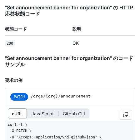
"Set announcement banner for organization" の HTTP
応答状態コード
状態コード
説明
OK
200
"Set announcement banner for organization" のコード
サンプル
要求の例
/orgs/{org}/announcement
PATCH
cURL
JavaScript
GitHub CLI
curl -L \

  -X PATCH \

  -H "Accept: application/vnd.github+json" \
