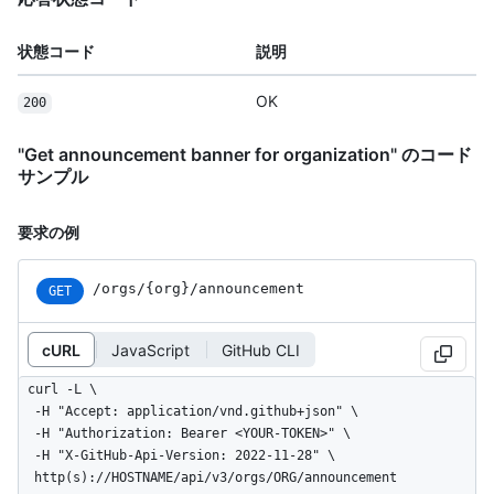
状態コード
説明
OK
200
"Get announcement banner for organization" のコード
サンプル
要求の例
/orgs/{org}/announcement
GET
cURL
JavaScript
GitHub CLI
curl -L \

  -H "Accept: application/vnd.github+json" \

  -H "Authorization: Bearer <YOUR-TOKEN>" \

  -H "X-GitHub-Api-Version: 2022-11-28" \

  http(s)://HOSTNAME/api/v3/orgs/ORG/announcement