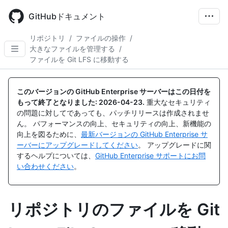
Skip
to
GitHubドキュメント
main
content
リポジトリ
/
ファイルの操作
/
大きなファイルを管理する
/
ファイルを Git LFS に移動する
このバージョンの GitHub Enterprise サーバーはこの日付を
もって終了となりました:
2026-04-23
.
重大なセキュリティ
の問題に対してであっても、パッチリリースは作成されませ
ん。 パフォーマンスの向上、セキュリティの向上、新機能の
向上を図るために、
最新バージョンの GitHub Enterprise サ
ーバーにアップグレードしてください
。 アップグレードに関
するヘルプについては、
GitHub Enterprise サポートにお問
い合わせください
。
リポジトリのファイルを Git