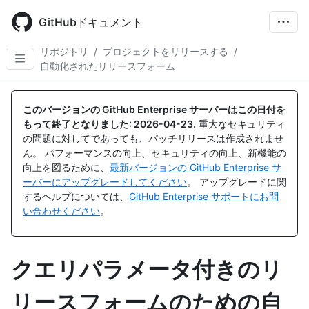
Skip
to
GitHubドキュメント
main
content
リポジトリ
/
プロジェクトをリリースする
/
自動化されたリリースフォーム
このバージョンの GitHub Enterprise サーバーはこの日付を
もって終了となりました:
2026-04-23
.
重大なセキュリティ
の問題に対してであっても、パッチリリースは作成されませ
ん。 パフォーマンスの向上、セキュリティの向上、新機能の
向上を図るために、
最新バージョンの GitHub Enterprise サ
ーバーにアップグレードしてください
。 アップグレードに関
するヘルプについては、
GitHub Enterprise サポートにお問
い合わせください
。
クエリパラメータ付きのリ
リースフォームのための自