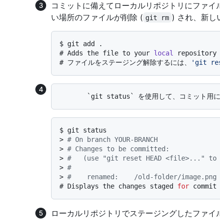
コミットに備えてローカルリポジトリにファイ
い場所のファイルが削除 (
) され、新し
git rm
$ 
git add .
# 
Adds the file to your 
local
 repository
# 
ファイルをステージング解除するには、
'git re
$ 
git status
> 
# On branch YOUR-BRANCH
> 
# Changes to be committed:
> 
#   (use "git reset HEAD <file>..." to
> 
#
> 
#    renamed:    /old-folder/image.png
# 
Displays the changes staged 
for
 commit
ローカルリポジトリでステージングしたファイ