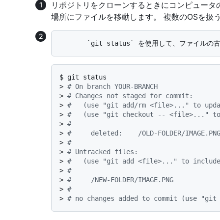
リポジトリをクローンするときにコンピュータ
場所にファイルを移動します。 複数のOSを扱
$ 
git status
> 
# On branch YOUR-BRANCH
> 
# Changes not staged for commit:
> 
#   (use "git add/rm <file>..." to upd
> 
#   (use "git checkout -- <file>..." t
> 
#
> 
#     deleted:    /OLD-FOLDER/IMAGE.PN
> 
#
> 
# Untracked files:
> 
#   (use "git add <file>..." to includ
> 
#
> 
#     /NEW-FOLDER/IMAGE.PNG
> 
#
> 
# no changes added to commit (use "git