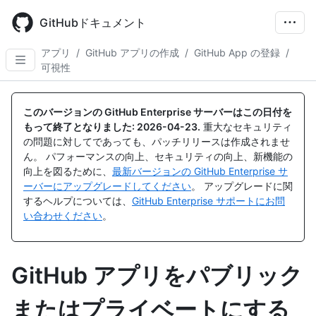
Skip
to
GitHubドキュメント
main
content
アプリ
/
GitHub アプリの作成
/
GitHub App の登録
/
可視性
このバージョンの GitHub Enterprise サーバーはこの日付を
もって終了となりました:
2026-04-23
.
重大なセキュリティ
の問題に対してであっても、パッチリリースは作成されませ
ん。 パフォーマンスの向上、セキュリティの向上、新機能の
向上を図るために、
最新バージョンの GitHub Enterprise サ
ーバーにアップグレードしてください
。 アップグレードに関
するヘルプについては、
GitHub Enterprise サポートにお問
い合わせください
。
GitHub アプリをパブリック
またはプライベートにする