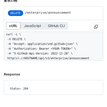
要求の例
/enterprise/announcement
DELETE
cURL
JavaScript
GitHub CLI
curl -L \

  -X DELETE \

  -H "Accept: application/vnd.github+json" \

  -H "Authorization: Bearer <YOUR-TOKEN>" \

  -H "X-GitHub-Api-Version: 2022-11-28" \

  http(s)://HOSTNAME/api/v3/enterprise/announcement
Response
Status: 204