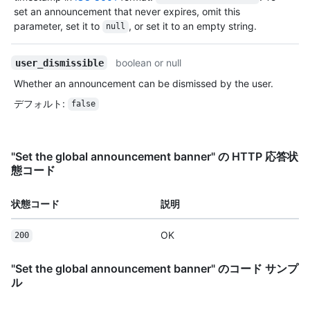
set an announcement that never expires, omit this
parameter, set it to
, or set it to an empty string.
null
boolean or null
user_dismissible
Whether an announcement can be dismissed by the user.
デフォルト
:
false
"Set the global announcement banner" の HTTP 応答状
態コード
状態コード
説明
OK
200
"Set the global announcement banner" のコード サンプ
ル