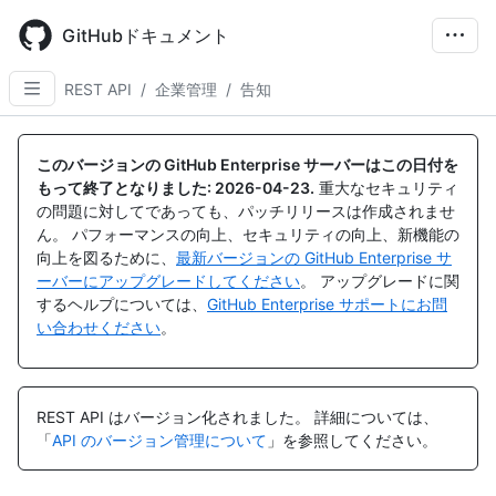
Skip
to
GitHubドキュメント
main
content
REST API
/
企業管理
/
告知
名
名
前,
前,
このバージョンの GitHub Enterprise サーバーはこの日付を
タ
タ
もって終了となりました:
2026-04-23
.
重大なセキュリティ
イ
イ
の問題に対してであっても、パッチリリースは作成されませ
プ,
プ,
ん。 パフォーマンスの向上、セキュリティの向上、新機能の
説
説
向上を図るために、
最新バージョンの GitHub Enterprise サ
明
明
ーバーにアップグレードしてください
。 アップグレードに関
するヘルプについては、
GitHub Enterprise サポートにお問
い合わせください
。
REST API はバージョン化されました。
詳細については、
「
API のバージョン管理について
」を参照してください。