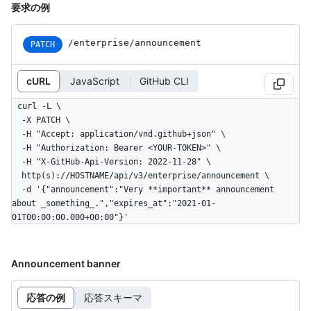
要求の例
/enterprise/announcement
PATCH
cURL
JavaScript
GitHub CLI
curl -L \

  -X PATCH \

  -H "Accept: application/vnd.github+json" \

  -H "Authorization: Bearer <YOUR-TOKEN>" \

  -H "X-GitHub-Api-Version: 2022-11-28" \

  http(s)://HOSTNAME/api/v3/enterprise/announcement \

  -d '{"announcement":"Very **important** announcement 
about _something_.","expires_at":"2021-01-
01T00:00:00.000+00:00"}'
Announcement banner
応答の例
応答スキーマ