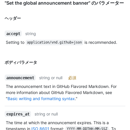
"Set the global announcement banner" のパラメーター
ヘッダー
string
accept
Setting to
is recommended.
application/vnd.github+json
ボディパラメータ
string or null
必須
announcement
The announcement text in GitHub Flavored Markdown. For
more information about GitHub Flavored Markdown, see
"
Basic writing and formatting syntax
."
string or null
expires_at
The time at which the announcement expires. This is a
timestamp in
ISO 8601
format:
. To
YYYY-MM-DDTHH:MM:SSZ