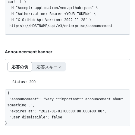
curl -L \

  -H "Accept: application/vnd.github+json" \

  -H "Authorization: Bearer <YOUR-TOKEN>" \

  -H "X-GitHub-Api-Version: 2022-11-28" \

  http(s)://HOSTNAME/api/v3/enterprise/announcement
Announcement banner
応答の例
応答スキーマ
Status: 200
{

  "announcement": "Very **important** announcement about 
_something_.",

  "expires_at": "2021-01-01T00:00:00.000+00:00",

  "user_dismissible": false

}