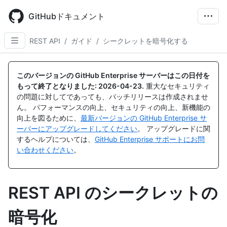
Skip
to
GitHubドキュメント
main
content
REST API
/
ガイド
/
シークレットを暗号化する
このバージョンの GitHub Enterprise サーバーはこの日付を
もって終了となりました:
2026-04-23
.
重大なセキュリティ
の問題に対してであっても、パッチリリースは作成されませ
ん。 パフォーマンスの向上、セキュリティの向上、新機能の
向上を図るために、
最新バージョンの GitHub Enterprise サ
ーバーにアップグレードしてください
。 アップグレードに関
するヘルプについては、
GitHub Enterprise サポートにお問
い合わせください
。
REST API のシークレットの
暗号化