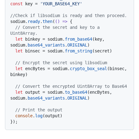
const
 key = 
'YOUR_BASE64_KEY'
//Check if libsodium is ready and then proceed.
sodium.
ready
.
then
(
() =>
 {

// Convert the secret and key to a 
Uint8Array.
let
 binkey = sodium.
from_base64
(key, 
sodium.
base64_variants
.
ORIGINAL
)

let
 binsec = sodium.
from_string
(secret)

// Encrypt the secret using libsodium
let
 encBytes = sodium.
crypto_box_seal
(binsec, 
binkey)

// Convert the encrypted Uint8Array to Base64
let
 output = sodium.
to_base64
(encBytes, 
sodium.
base64_variants
.
ORIGINAL
)

// Print the output
console
.
log
(output)
