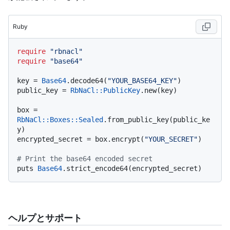
Ruby
require
"rbnacl"
require
"base64"
key = 
Base64
.decode64(
"YOUR_BASE64_KEY"
)

public_key = 
RbNaCl::PublicKey
.new(key)

box = 
RbNaCl
:
:Boxes
:
:Sealed
.from_public_key(public_ke
y)

encrypted_secret = box.encrypt(
"YOUR_SECRET"
)

# Print the base64 encoded secret
puts 
Base64
ヘルプとサポート