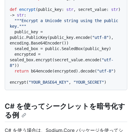
def
encrypt
(
public_key: 
str
, secret_value: 
str
) 
-> 
str
:

"""Encrypt a Unicode string using the public 
key."""
  public_key = 
public.PublicKey(public_key.encode(
"utf-8"
), 
encoding.Base64Encoder())

  sealed_box = public.SealedBox(public_key)

  encrypted = 
sealed_box.encrypt(secret_value.encode(
"utf-
8"
))

return
 b64encode(encrypted).decode(
"utf-8"
)

encrypt(
"YOUR_BASE64_KEY"
, 
"YOUR_SECRET"
C# を使ってシークレットを暗号化す
る例
C# を使う場合は、Sodium.Core パッケージを使ってシ