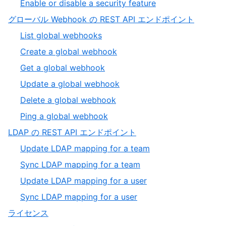
Enable or disable a security feature
グローバル Webhook の REST API エンドポイント
List global webhooks
Create a global webhook
Get a global webhook
Update a global webhook
Delete a global webhook
Ping a global webhook
LDAP の REST API エンドポイント
Update LDAP mapping for a team
Sync LDAP mapping for a team
Update LDAP mapping for a user
Sync LDAP mapping for a user
ライセンス