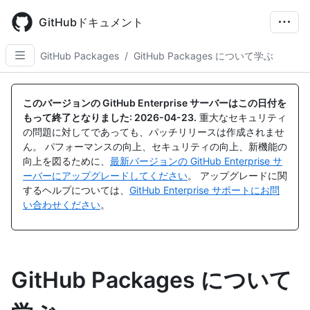
Skip
to
GitHubドキュメント
main
content
GitHub Packages
/
GitHub Packages について学ぶ
このバージョンの GitHub Enterprise サーバーはこの日付を
もって終了となりました:
2026-04-23
.
重大なセキュリティ
の問題に対してであっても、パッチリリースは作成されませ
ん。 パフォーマンスの向上、セキュリティの向上、新機能の
向上を図るために、
最新バージョンの GitHub Enterprise サ
ーバーにアップグレードしてください
。 アップグレードに関
するヘルプについては、
GitHub Enterprise サポートにお問
い合わせください
。
GitHub Packages について