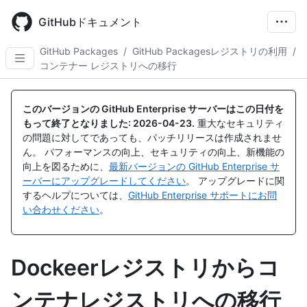
Skip
to
GitHubドキュメント
main
content
GitHub Packages
/
GitHub Packagesレジストリの利用
/
コンテナー レジストリへの移行
このバージョンの GitHub Enterprise サーバーはこの日付を
もって終了となりました:
2026-04-23
.
重大なセキュリティ
の問題に対してであっても、パッチリリースは作成されませ
ん。 パフォーマンスの向上、セキュリティの向上、新機能の
向上を図るために、
最新バージョンの GitHub Enterprise サ
ーバーにアップグレードしてください
。 アップグレードに関
するヘルプについては、
GitHub Enterprise サポートにお問
い合わせください
。
Dockeerレジストリからコ
ンテナレジストリへの移行