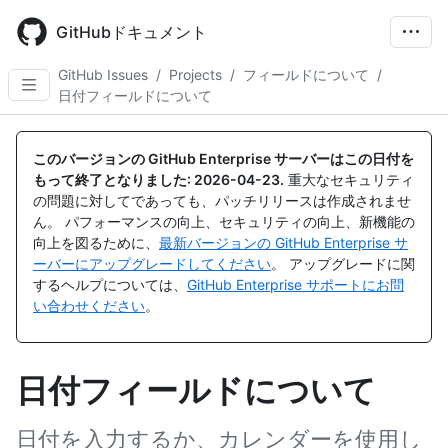
Skip
to
GitHubドキュメント
main
content
GitHub Issues
/
Projects
/
フィールドについて
/
日付フィールドについて
このバージョンの GitHub Enterprise サーバーはこの日付を
もって終了となりました:
2026-04-23
.
重大なセキュリティ
の問題に対してであっても、パッチリリースは作成されませ
ん。 パフォーマンスの向上、セキュリティの向上、新機能の
向上を図るために、
最新バージョンの GitHub Enterprise サ
ーバーにアップグレードしてください
。 アップグレードに関
するヘルプについては、
GitHub Enterprise サポートにお問
い合わせください
。
日付フィールドについて
日付を入力するか、カレンダーを使用し