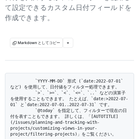
て設定できるカスタム日付フィールドを
作成できます。
Markdown としてコピー
          `YYYY-MM-DD` 形式 (`date:2022-07-01` 
など) を使用して、日付値をフィルター処理できます。 

          `>`、`>=`、`<`、`<=`、`..` などの演算子
を使用することもできます。 たとえば、`date:>2022-07-
01` と`date:2022-07-01..2022-07-31` です。 

          `@today` を指定して、フィルターで現在の日
付を表すこともできます。 詳しくは、「[AUTOTITLE]
(/issues/planning-and-tracking-with-
projects/customizing-views-in-your-