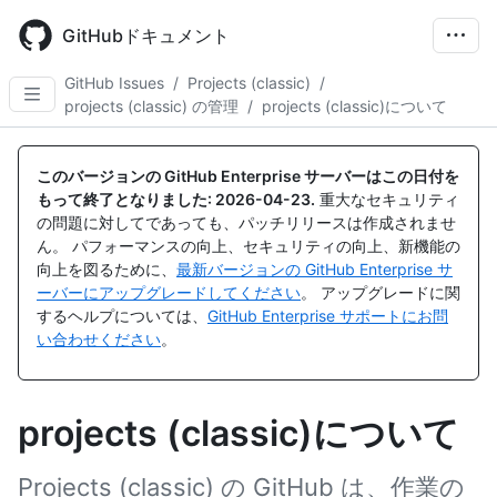
Skip
to
GitHubドキュメント
main
content
GitHub Issues
/
Projects (classic)
/
projects (classic) の管理
/
projects (classic)について
このバージョンの GitHub Enterprise サーバーはこの日付を
もって終了となりました:
2026-04-23
.
重大なセキュリティ
の問題に対してであっても、パッチリリースは作成されませ
ん。 パフォーマンスの向上、セキュリティの向上、新機能の
向上を図るために、
最新バージョンの GitHub Enterprise サ
ーバーにアップグレードしてください
。 アップグレードに関
するヘルプについては、
GitHub Enterprise サポートにお問
い合わせください
。
projects (classic)について
Projects (classic) の GitHub は、作業の