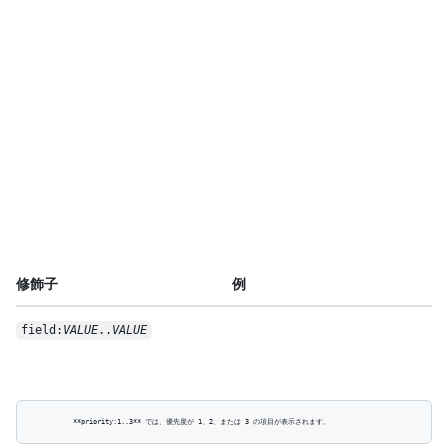
修飾子
例
field:
VALUE
..
VALUE