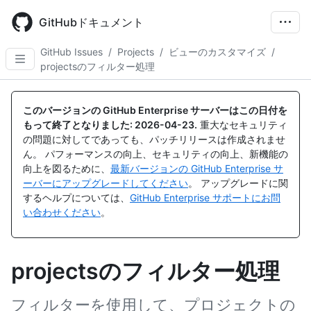
Skip
to
GitHubドキュメント
main
content
GitHub Issues
/
Projects
/
ビューのカスタマイズ
/
projectsのフィルター処理
このバージョンの GitHub Enterprise サーバーはこの日付を
もって終了となりました:
2026-04-23
.
重大なセキュリティ
の問題に対してであっても、パッチリリースは作成されませ
ん。 パフォーマンスの向上、セキュリティの向上、新機能の
向上を図るために、
最新バージョンの GitHub Enterprise サ
ーバーにアップグレードしてください
。 アップグレードに関
するヘルプについては、
GitHub Enterprise サポートにお問
い合わせください
。
projectsのフィルター処理
フィルターを使用して、プロジェクトの