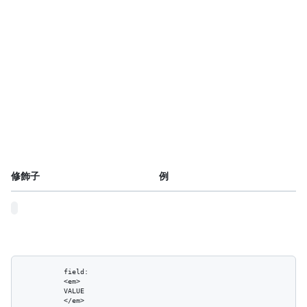
修飾子
例
          field:

          <em>

          VALUE

          </em>
