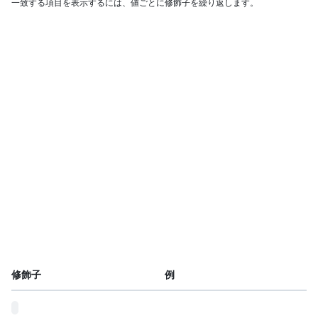
一致する項目を表示するには、値ごとに修飾子を繰り返します。
修飾子
例