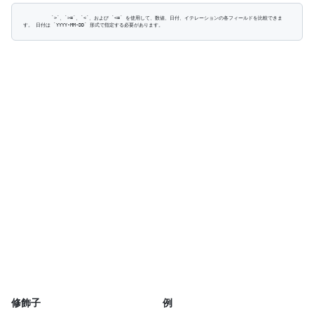
          `>`、`>=`、`<`、および `<=` を使用して、数値、日付、イテレーションの各フィールドを比較できま
修飾子
例