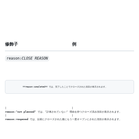
修飾子
例
reason:
CLOSE REASON
reason:"not planned"
 では、"計画されていない" 理由を持つクローズ済み項目が表示されます。

reason:reopened
 では、以前にクローズされた後にもう一度オープンにされた項目が表示されます。