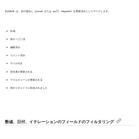
GitHub は、次の場合に issue または pull request を更新済みとしてマークします。
作成
再オープン済
編集済み
コメント済み
ラベル付き
担当者が更新される
マイルストーンが更新される
別のリポジトリに転送されました
数値、日付、イテレーションのフィールドのフィルタリング