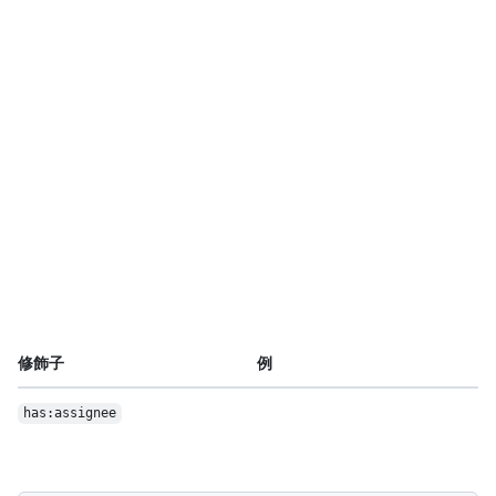
修飾子
例
has:assignee