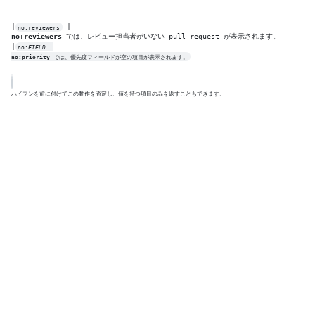
|
no:reviewers
no:reviewers
 では、レビュー担当者がいない pull request が表示されます。

|
no:
FIELD
no:priority
 では、優先度フィールドが空の項目が表示されます。
ハイフンを前に付けてこの動作を否定し、値を持つ項目のみを返すこともできます。