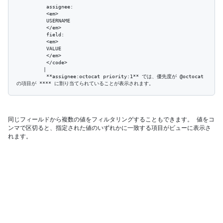
          assignee:

          <em>

          USERNAME

          </em>

          field:

          <em>

          VALUE

          </em>

          </code>

         | 

          **assignee:octocat priority:1** では、優先度が @octocat 
同じフィールドから複数の値をフィルタリングすることもできます。 値をコ
ンマで区切ると、指定された値のいずれかに一致する項目がビューに表示さ
れます。