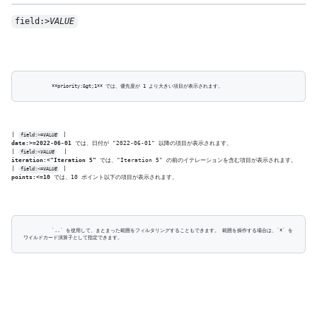
field:>
VALUE
| 
field:>=
VALUE
date:>=2022-06-01
 では、日付が "2022-06-01" 以降の項目が表示されます。

| 
field:<
VALUE
iteration:<"Iteration 5"
 では、"Iteration 5" の前のイテレーションを含む項目が表示されます。

| 
field:<=
VALUE
points:<=10
 では、10 ポイント以下の項目が表示されます。
          `..` を使用して、まとまった範囲をフィルタリングすることもできます。 範囲を操作する場合は、`*` を