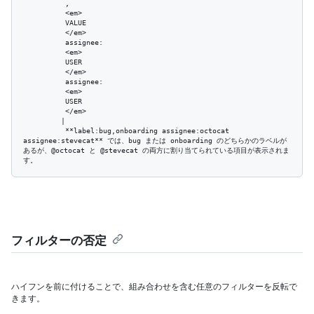
          ,

          <em>

          VALUE

          </em>

          assignee:

          <em>

          USER

          </em>

          assignee:

          <em>

          USER

          </em>

         | 

          **label:bug,onboarding assignee:octocat 
assignee:stevecat** では、bug または onboarding のどちらかのラベルが
あるが、@octocat と @stevecat の両方に割り当てられている項目が表示されま
フィルターの否定
ハイフンを前に付けることで、組み合わせを含む任意のフィルターを反転で
きます。