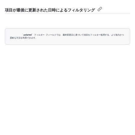
項目が最後に更新された日時によるフィルタリング
          `updated` フィルター フィールドでは、最終変更日に基づいて項目をフィルター処理する、より強力かつ