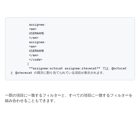
          assignee:

          <em>

          USERNAME

          </em>

          assignee:

          <em>

          USERNAME

          </em>

          </code>

         | 

          **assignee:octocat assignee:stevecat** では、@octocat 
一部の項目に一致するフィルターと、すべての項目に一致するフィルターを
組み合わせることもできます。