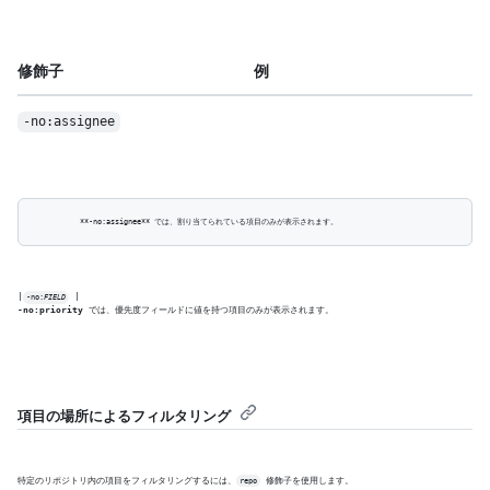
修飾子
例
-no:assignee
|
-no:
FIELD
-no:priority
 では、優先度フィールドに値を持つ項目のみが表示されます。
項目の場所によるフィルタリング
特定のリポジトリ内の項目をフィルタリングするには、
 修飾子を使用します。
repo