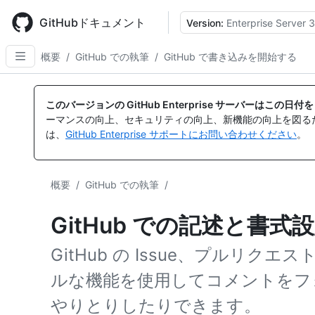
Skip
to
GitHubドキュメント
Version:
Enterprise Server 3
main
content
概要
/
GitHub での執筆
/
GitHub で書き込みを開始する
このバージョンの GitHub Enterprise サーバーはこの
ーマンスの向上、セキュリティの向上、新機能の向上を図る
は、
GitHub Enterprise サポートにお問い合わせください
。
概要
/
GitHub での執筆
/
GitHub での記述と書式
GitHub の Issue、プルリ
ルな機能を使用してコメントをフ
やりとりしたりできます。