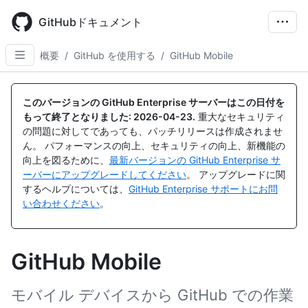
Skip
to
GitHubドキュメント
main
content
概要
/
GitHub を使用する
/
GitHub Mobile
このバージョンの GitHub Enterprise サーバーはこの日付を
もって終了となりました:
2026-04-23
.
重大なセキュリティ
の問題に対してであっても、パッチリリースは作成されませ
ん。 パフォーマンスの向上、セキュリティの向上、新機能の
向上を図るために、
最新バージョンの GitHub Enterprise サ
ーバーにアップグレードしてください
。 アップグレードに関
するヘルプについては、
GitHub Enterprise サポートにお問
い合わせください
。
GitHub Mobile
モバイル デバイスから GitHub での作業