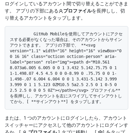
ログインしているアカウント間で切り替えることができま
す。 アプリの下部にある
プロファイル
を長押しし、切
り替えるアカウントをタップします。
          GitHub Mobileを使用してアカウントにアクセ
スする必要がなくなった場合は、そのアカウントからサイン
アウトできます。 アプリの下部で、 **<svg 
version="1.1" width="16" height="16" viewBox="0 
0 16 16" class="octicon octicon-person" aria-
label="person" role="img"><path d="M10.561 
8.073a6.005 6.005 0 0 1 3.432 5.142.75.75 0 1 
1-1.498.07 4.5 4.5 0 0 0-8.99 0 .75.75 0 0 1-
1.498-.07 6.004 6.004 0 0 1 3.431-5.142 3.999 
3.999 0 1 1 5.123 0ZM10.5 5a2.5 2.5 0 1 0-5 0 
2.5 2.5 0 0 0 5 0Z"></path></svg> プロファイル**
を長押しし、アカウントを左にスワイプしてサインアウトし
または、1 つのアカウントにログインしたら、アカウント
スイッチャーにアクセスして他のアカウントにログインす
るか、[
プロファイル
] タブに移動し、[
] をタップ