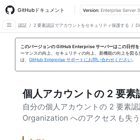
Skip
to
GitHubドキュメント
Version:
Enterprise Server 3
main
content
認証
/
2 要素認証でアカウントをセキュリティ保護する
/
D
このバージョンの GitHub Enterprise サーバーはこの
ーマンスの向上、セキュリティの向上、新機能の向上を図る
は、
GitHub Enterprise サポートにお問い合わせください
。
個人アカウントの 2 要
自分の個人アカウントの 2 要素
Organization へのアクセス