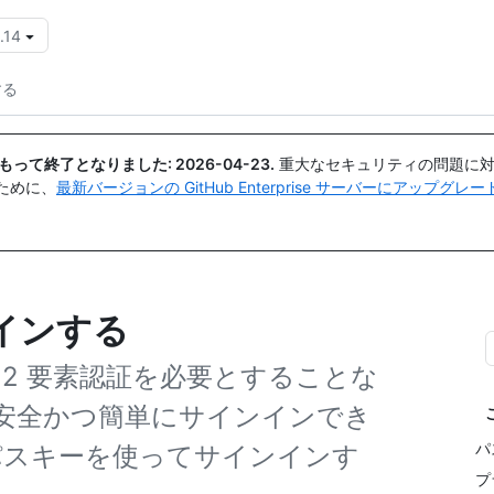
.14
{{icon}}
する
日付をもって終了となりました:
2026-04-23
.
重大なセキュリティの問題に対
ために、
最新バージョンの GitHub Enterprise サーバーにアップグ
インする
2 要素認証を必要とすることな
 に安全かつ簡単にサインインでき
パ
パスキーを使ってサインインす
プ