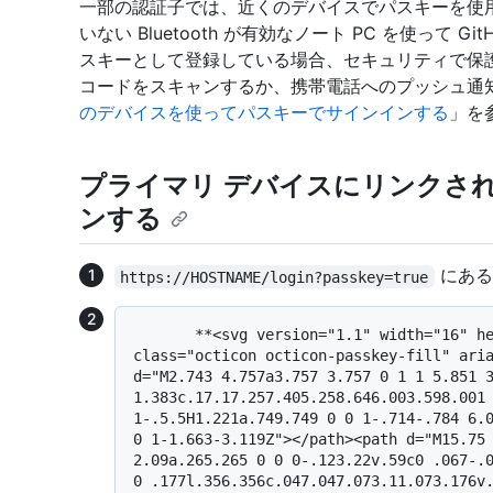
一部の認証子では、近くのデバイスでパスキーを使
いない Bluetooth が有効なノート PC を使って 
スキーとして登録している場合、セキュリティで保
コードをスキャンするか、携帯電話へのプッシュ通
のデバイスを使ってパスキーでサインインする
」を
プライマリ デバイスにリンクさ
ンする
にある
https://HOSTNAME/login?passkey=true
       **<svg version="1.1" width="16" height="16" viewBox="0 0 16 16" 
class="octicon octicon-passkey-fill" aria
d="M2.743 4.757a3.757 3.757 0 1 1 5.851 3
1.383c.17.17.257.405.258.646.003.598.001 
1-.5.5H1.221a.749.749 0 0 1-.714-.784 6.0
0 1-1.663-3.119Z"></path><path d="M15.75 
2.09a.265.265 0 0 0-.123.22v.59c0 .067-.0
0 .177l.356.356c.047.047.073.11.073.176v.