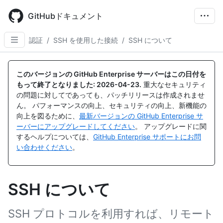
Skip
to
GitHubドキュメント
main
content
認証
/
SSH を使用した接続
/
SSH について
このバージョンの GitHub Enterprise サーバーはこの日付を
もって終了となりました:
2026-04-23
.
重大なセキュリティ
の問題に対してであっても、パッチリリースは作成されませ
ん。 パフォーマンスの向上、セキュリティの向上、新機能の
向上を図るために、
最新バージョンの GitHub Enterprise サ
ーバーにアップグレードしてください
。 アップグレードに関
するヘルプについては、
GitHub Enterprise サポートにお問
い合わせください
。
SSH について
SSH プロトコルを利用すれば、リモート