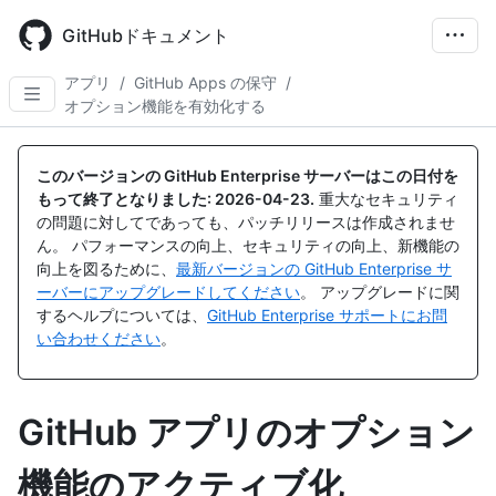
Skip
to
GitHubドキュメント
main
content
アプリ
/
GitHub Apps の保守
/
オプション機能を有効化する
このバージョンの GitHub Enterprise サーバーはこの日付を
もって終了となりました:
2026-04-23
.
重大なセキュリティ
の問題に対してであっても、パッチリリースは作成されませ
ん。 パフォーマンスの向上、セキュリティの向上、新機能の
向上を図るために、
最新バージョンの GitHub Enterprise サ
ーバーにアップグレードしてください
。 アップグレードに関
するヘルプについては、
GitHub Enterprise サポートにお問
い合わせください
。
GitHub アプリのオプション
機能のアクティブ化