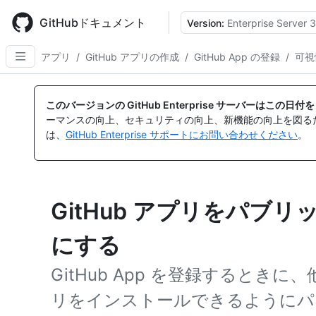
Skip
to
GitHubドキュメント
Version:
Enterprise Server 3
main
content
アプリ
/
GitHub アプリの作成
/
GitHub App の登録
/
可視
このバージョンの GitHub Enterprise サーバーはこの
ーマンスの向上、セキュリティの向上、新機能の向上を図る
は、
GitHub Enterprise サポートにお問い合わせください
。
GitHub アプリをパブ
にする
GitHub App を登録するときに
リをインストールできるようにパ