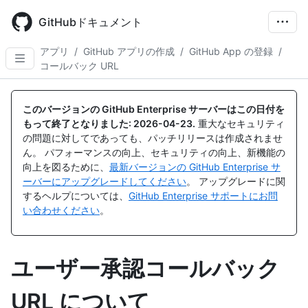
Skip
to
GitHubドキュメント
main
content
アプリ
/
GitHub アプリの作成
/
GitHub App の登録
/
コールバック URL
このバージョンの GitHub Enterprise サーバーはこの日付を
もって終了となりました:
2026-04-23
.
重大なセキュリティ
の問題に対してであっても、パッチリリースは作成されませ
ん。 パフォーマンスの向上、セキュリティの向上、新機能の
向上を図るために、
最新バージョンの GitHub Enterprise サ
ーバーにアップグレードしてください
。 アップグレードに関
するヘルプについては、
GitHub Enterprise サポートにお問
い合わせください
。
ユーザー承認コールバック
URL について