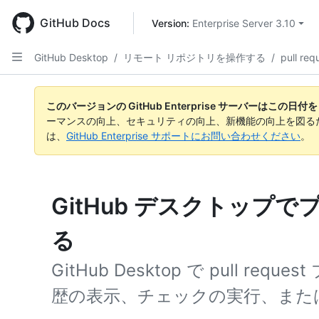
Skip
to
GitHub Docs
Version: 
Enterprise Server 3.10
main
content
GitHub Desktop
/
リモート リポジトリを操作する
/
pull re
このバージョンの GitHub Enterprise サーバーはこの
ーマンスの向上、セキュリティの向上、新機能の向上を図る
は、
GitHub Enterprise サポートにお問い合わせください
。
GitHub デスクトップ
る
GitHub Desktop で pull r
歴の表示、チェックの実行、また