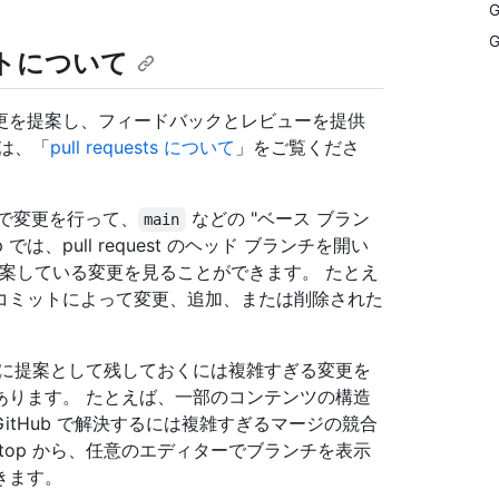
G
G
エストについて
更を提案し、フィードバックとレビューを提供
は、「
pull requests について
」をご覧くださ
チ" で変更を行って、
などの "ベース ブラン
main
 では、pull request のヘッド ブランチを開い
が提案している変更を見ることができます。 たとえ
コミットによって変更、追加、または削除された
ーに提案として残しておくには複雑すぎる変更を
あります。 たとえば、一部のコンテンツの構造
tHub で解決するには複雑すぎるマージの競合
sktop から、任意のエディターでブランチを表示
きます。