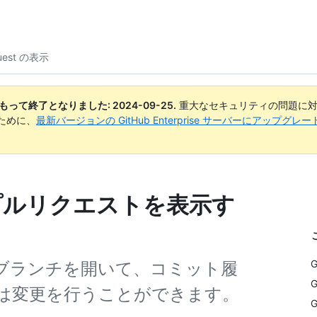
quest の表示
日付をもって終了となりました:
2024-09-25
.
重大なセキュリティの問題に対
ために、
最新バージョンの GitHub Enterprise サーバーにアップグ
でプルリクエストを表示す
equest ブランチを開いて、コミット履
G
は変更を行うことができます。
G