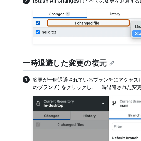
[Stash All Changes]
(すべての変更を退避する
一時退避した変更の復元
変更が一時退避されているブランチにアクセス
のブランチ]
をクリックし、一時退避された変