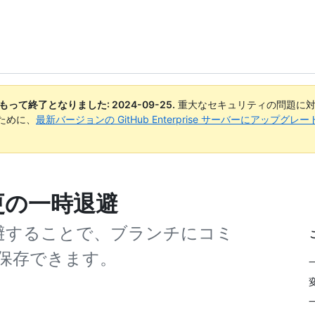
日付をもって終了となりました:
2024-09-25
.
重大なセキュリティの問題に対
ために、
最新バージョンの GitHub Enterprise サーバーにアップグ
の変更の一時退避
一時退避することで、ブランチにコミ
保存できます。