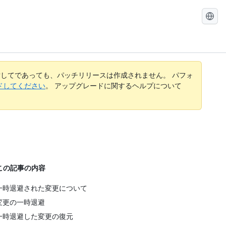
Search
GitHub
Docs
してであっても、パッチリリースは作成されません。 パフォ
レードしてください
。 アップグレードに関するヘルプについて
この記事の内容
一時退避された変更について
変更の一時退避
一時退避した変更の復元