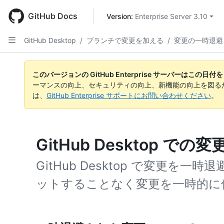
Skip
to
GitHub Docs
Version: 
Enterprise Server 3.10
main
content
GitHub Desktop
/
ブランチで変更を加える
/
変更の一時退避
このバージョンの GitHub Enterprise サーバーはこの
ーマンスの向上、セキュリティの向上、新機能の向上を図る
は、
GitHub Enterprise サポートにお問い合わせください
。
GitHub Desktop で
GitHub Desktop で変更を
ットすることなく変更を一時的に