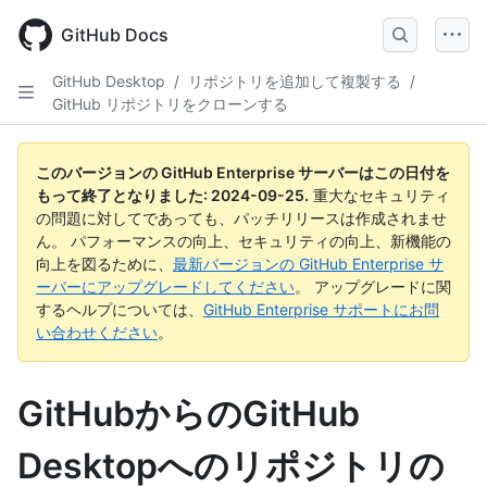
Skip
to
GitHub Docs
main
content
GitHub Desktop
/
リポジトリを追加して複製する
/
GitHub リポジトリをクローンする
このバージョンの GitHub Enterprise サーバーはこの日付を
もって終了となりました:
2024-09-25
.
重大なセキュリティ
の問題に対してであっても、パッチリリースは作成されませ
ん。 パフォーマンスの向上、セキュリティの向上、新機能の
向上を図るために、
最新バージョンの GitHub Enterprise サ
ーバーにアップグレードしてください
。 アップグレードに関
するヘルプについては、
GitHub Enterprise サポートにお問
い合わせください
。
GitHubからのGitHub
Desktopへのリポジトリの