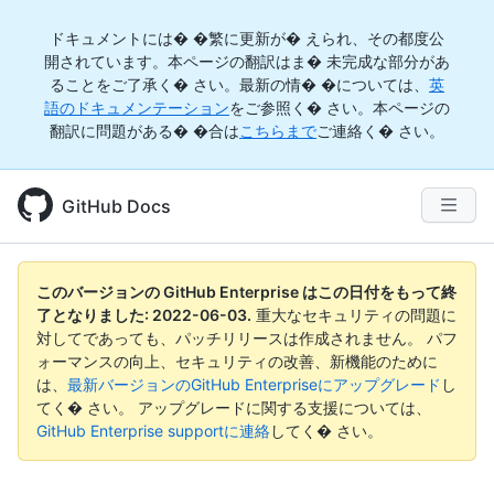
ドキュメントには� �繁に更新が� えられ、その都度公
開されています。本ページの翻訳はま� 未完成な部分があ
ることをご了承く� さい。最新の情� �については、
英
語のドキュメンテーション
をご参照く� さい。本ページの
翻訳に問題がある� �合は
こちらまで
ご連絡く� さい。
GitHub Docs
このバージョンの GitHub Enterprise はこの日付をもって終
了となりました:
2022-06-03
.
重大なセキュリティの問題に
対してであっても、パッチリリースは作成されません。 パフ
ォーマンスの向上、セキュリティの改善、新機能のために
は、
最新バージョンのGitHub Enterpriseにアップグレード
し
てく� さい。 アップグレードに関する支援については、
GitHub Enterprise supportに連絡
してく� さい。