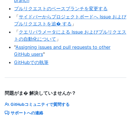
branch
"
プルリクエストのベースブランチを変更する
「
サイドバーからプロジェクトボードへ Issue および
プルリクエストを追� する
」
「
クエリパラメータによる Issue およびプルリクエス
トの自動化について
」
"
Assigning issues and pull requests to other
GitHub users
"
GitHubでの執筆
問題がま� 解決していませんか？
GitHubコミュニティで質問する
サポートへの連絡