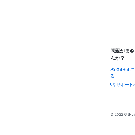
問題がま�
んか？
GitHu
る
サポート
©
2022
GitHub