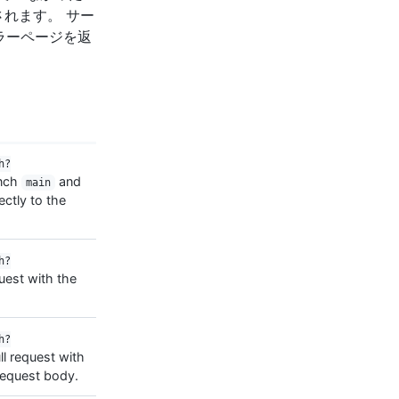
れます。 サー
ラーページを返
h?
anch
and
main
ctly to the
h?
uest with the
h?
ll request with
 request body.