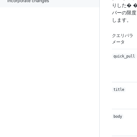
Incorporate changes
りした� 
バーの限度
します。
クエリパラ
メータ
quick_pull
title
body