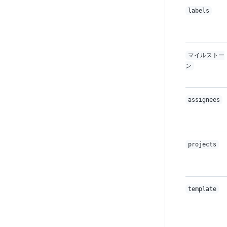
labels
マイルストー
ン
assignees
projects
template