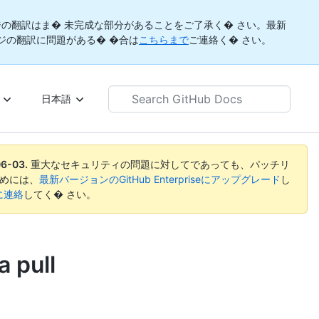
の翻訳はま� 未完成な部分があることをご了承く� さい。最新
ジの翻訳に問題がある� �合は
こちらまで
ご連絡く� さい。
Search
日本語
GitHub
Docs
06-03
.
重大なセキュリティの問題に対してであっても、パッチリ
めには、
最新バージョンのGitHub Enterpriseにアップグレード
し
rtに連絡
してく� さい。
a pull