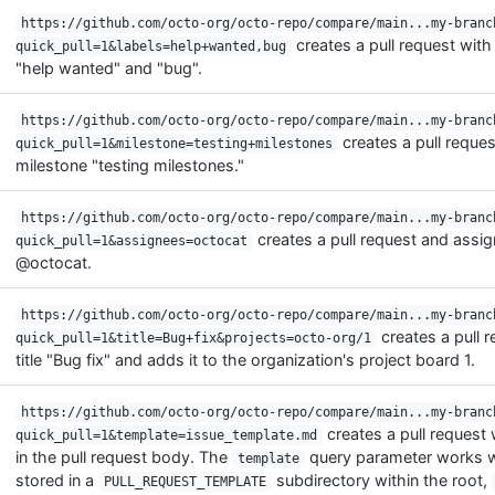
https://github.com/octo-org/octo-repo/compare/main...my-branc
creates a pull request with
quick_pull=1&labels=help+wanted,bug
"help wanted" and "bug".
https://github.com/octo-org/octo-repo/compare/main...my-branc
creates a pull reques
quick_pull=1&milestone=testing+milestones
milestone "testing milestones."
https://github.com/octo-org/octo-repo/compare/main...my-branc
creates a pull request and assign
quick_pull=1&assignees=octocat
@octocat.
https://github.com/octo-org/octo-repo/compare/main...my-branc
creates a pull r
quick_pull=1&title=Bug+fix&projects=octo-org/1
title "Bug fix" and adds it to the organization's project board 1.
https://github.com/octo-org/octo-repo/compare/main...my-branc
creates a pull request 
quick_pull=1&template=issue_template.md
in the pull request body. The
query parameter works w
template
stored in a
subdirectory within the root,
PULL_REQUEST_TEMPLATE