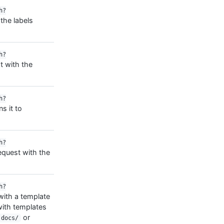
h?
 the labels
h?
t with the
h?
s it to
h?
equest with the
h?
with a template
ith templates
or
docs/