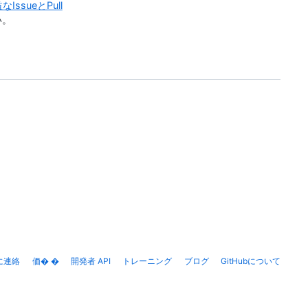
なIssueとPull
い。
bに連絡
価� �
開発者 API
トレーニング
ブログ
GitHubについて