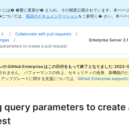
トには� �繁に更新が� えられ、その都度公開されています。本ページ
�については、
英語のドキュメンテーション
をご参照く� さい。本ペー
スト
/
Collaborate with pull requests
/
Enterprise Server 3.1
anges
/
parameters to create a pull request
 GitHub Enterprise はこの日付をもって終了となりました:
2022-
されません。 パフォーマンスの向上、セキュリティの改善、新機能のた
。 アップグレードに関する支援については、
GitHub Enterprise suppo
 query parameters to create 
est