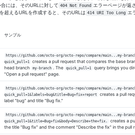
�合には、そのURLに対して
エラーページが返さ
404 Not Found
を超えるURLを作成すると、そのURLは
エ
414 URI Too Long
サンプル
https://github.com/octo-org/octo-repo/compare/main...my-branc
creates a pull request that compares the base br
quick_pull=1
head branch
. The
query brings you dire
my-branch
quick_pull=1
"Open a pull request" page.
https://github.com/octo-org/octo-repo/compare/main...my-branc
creates a pull req
quick_pull=1&labels=bug&title=Bug+fix+report
label "bug" and title "Bug fix."
https://github.com/octo-org/octo-repo/compare/main...my-branc
creates a pu
quick_pull=1&title=Bug+fix&body=Describe+the+fix.
the title "Bug fix" and the comment "Describe the fix" in the pull