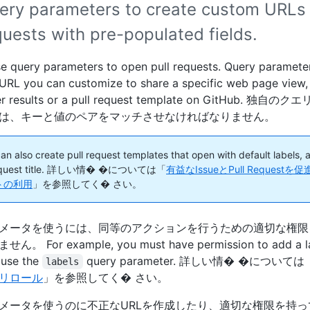
ery parameters to create custom URLs
quests with pre-populated fields.
e query parameters to open pull requests. Query parameter
 URL you can customize to share a specific web page view,
lter results or a pull request template on GitHub. 
は、キーと値のペアをマッチさせなければなりません。
an also create pull request templates that open with default labels, 
 request title. 詳しい情� �については「
有益なIssueとPull Request
トの利用
」を参照してく� さい。
メータを使うには、同等のアクションを行うための適切な権限
 For example, you must have permission to add a lab
 use the
query parameter. 詳しい情� �については
labels
リロール
」を参照してく� さい。
メータを使うのに不正なURLを作成したり、適切な権限を持っ