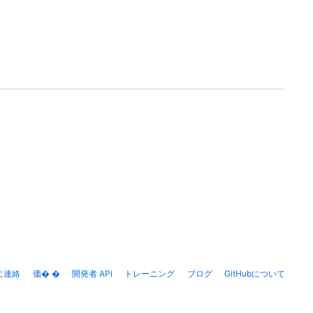
bに連絡
価� �
開発者 API
トレーニング
ブログ
GitHubについて