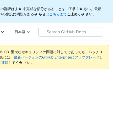
の翻訳はま� 未完成な部分があることをご了承く� さい。最新
ジの翻訳に問題がある� �合は
こちらまで
ご連絡く� さい。
Search
日本語
GitHub
Docs
06-03
.
重大なセキュリティの問題に対してであっても、パッチリ
めには、
最新バージョンのGitHub Enterpriseにアップグレード
し
rtに連絡
してく� さい。