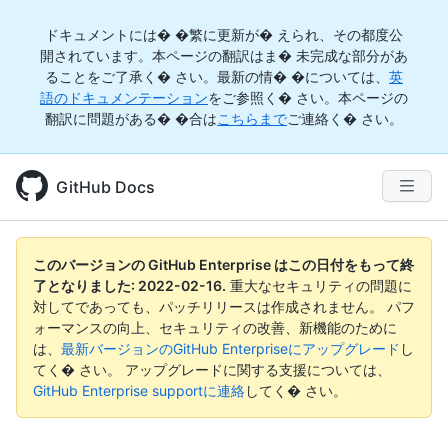
ドキュメントには� �繁に更新が� えられ、その都度公
開されています。本ページの翻訳はま� 未完成な部分があ
ることをご了承く� さい。最新の情� �については、
英
語のドキュメンテーション
をご参照く� さい。本ページの
翻訳に問題がある� �合は
こちらまで
ご連絡く� さい。
GitHub Docs
このバージョンの GitHub Enterprise はこの日付をもって終
了となりました:
2022-02-16
.
重大なセキュリティの問題に
対してであっても、パッチリリースは作成されません。 パフ
ォーマンスの向上、セキュリティの改善、新機能のために
は、
最新バージョンのGitHub Enterpriseにアップグレード
し
てく� さい。 アップグレードに関する支援については、
GitHub Enterprise supportに連絡
してく� さい。