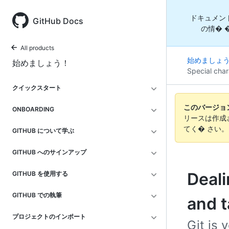
ドキュメン
GitHub Docs
の情� 
All products
始めましょ
始めましょう！
Special char
クイックスタート
このバージョンの
ONBOARDING
リースは作成
てく� さい
GITHUB について学ぶ
GITHUB へのサインアップ
Deali
GITHUB を使用する
GITHUB での執筆
and 
プロジェクトのインポート
Git is 