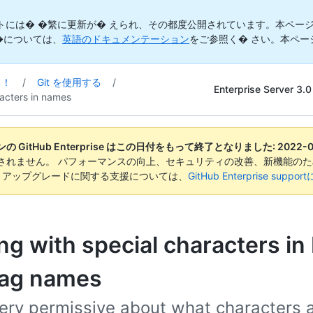
トには� �繁に更新が� えられ、その都度公開されています。本ページ
�については、
英語のドキュメンテーション
をご参照く� さい。本ペー
う！
/
Git を使用する
/
Enterprise Server 3.0
acters in names
 GitHub Enterprise はこの日付をもって終了となりました:
2022-0
されません。 パフォーマンスの向上、セキュリティの改善、新機能のた
。 アップグレードに関する支援については、
GitHub Enterprise suppo
ng with special characters in
tag names
very permissive about what characters 