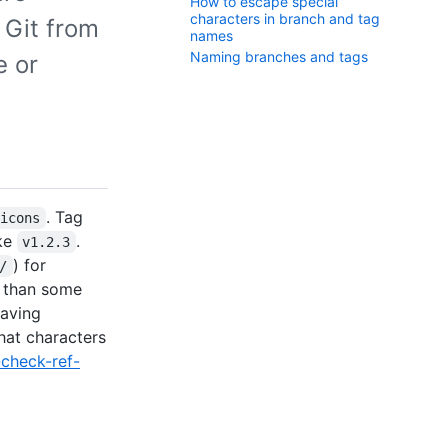
How to escape special
characters in branch and tag
 Git from
names
Naming branches and tags
e or
. Tag
-icons
ike
.
v1.2.3
) for
/
r than some
having
hat characters
-check-ref-