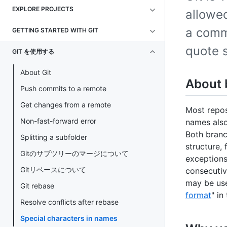
EXPLORE PROJECTS
allowe
a comm
GETTING STARTED WITH GIT
quote s
GIT を使用する
About Git
About 
Push commits to a remote
Get changes from a remote
Most repos
Non-fast-forward error
names also
Both branc
Splitting a subfolder
structure,
Gitのサブツリーのマージについて
exceptions
Gitリベースについて
consecutiv
may be use
Git rebase
format
" in
Resolve conflicts after rebase
Special characters in names