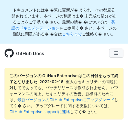
ドキュメントには� �繁に更新が� えられ、その都度公
開されています。本ページの翻訳はま� 未完成な部分があ
ることをご了承く� さい。最新の情� �については、
英
語のドキュメンテーション
をご参照く� さい。本ページの
翻訳に問題がある� �合は
こちらまで
ご連絡く� さい。
GitHub Docs
このバージョンの GitHub Enterprise はこの日付をもって終
了となりました:
2022-02-16
.
重大なセキュリティの問題に
対してであっても、パッチリリースは作成されません。 パフ
ォーマンスの向上、セキュリティの改善、新機能のために
は、
最新バージョンのGitHub Enterpriseにアップグレード
し
てく� さい。 アップグレードに関する支援については、
GitHub Enterprise supportに連絡
してく� さい。