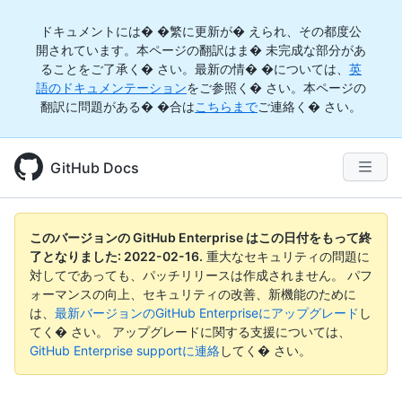
ドキュメントには� �繁に更新が� えられ、その都度公
開されています。本ページの翻訳はま� 未完成な部分があ
ることをご了承く� さい。最新の情� �については、
英
語のドキュメンテーション
をご参照く� さい。本ページの
翻訳に問題がある� �合は
こちらまで
ご連絡く� さい。
GitHub Docs
このバージョンの GitHub Enterprise はこの日付をもって終
了となりました:
2022-02-16
.
重大なセキュリティの問題に
対してであっても、パッチリリースは作成されません。 パフ
ォーマンスの向上、セキュリティの改善、新機能のために
は、
最新バージョンのGitHub Enterpriseにアップグレード
し
てく� さい。 アップグレードに関する支援については、
GitHub Enterprise supportに連絡
してく� さい。