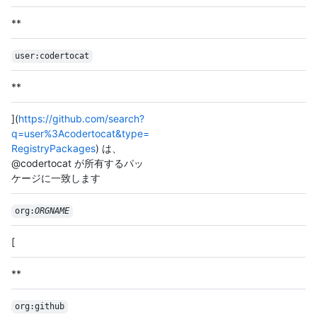
**
user:codertocat
**
](
https://github.com/search?
q=user%3Acodertocat&type=
RegistryPackages
) は、
@codertocat が所有するパッ
ケージに一致します
org:
ORGNAME
[
**
org:github