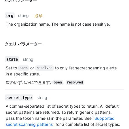
パスパラメーター
string
必須
org
The organization name. The name is not case sensitive.
クエリ パラメーター
string
state
Set to
or
to only list secret scanning alerts
open
resolved
in a specific state.
次のいずれかにできます
:
,
open
resolved
string
secret_type
A comma-separated list of secret types to return. All default
secret patterns are returned. To return generic patterns,
pass the token name(s) in the parameter. See "
Supported
secret scanning patterns
" for a complete list of secret types.