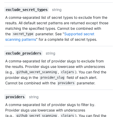
string
exclude_secret_types
A comma-separated list of secret types to exclude from the
results. All default secret patterns are returned except those
matching the specified types. Cannot be combined with
the
parameter. See "
Supported secret
secret_type
scanning patterns
" for a complete list of secret types.
string
exclude_providers
A comma-separated list of provider slugs to exclude from
the results. Provider slugs use lowercase with underscores
(e.g.,
,
). You can find the
github_secret_scanning
clojars
provider slug in the
field of each alert.
provider_slug
Cannot be combined with the
parameter.
providers
string
providers
A comma-separated list of provider slugs to filter by.
Provider slugs use lowercase with underscores
(e.g.,
,
). You can find the
github_secret_scanning
clojars