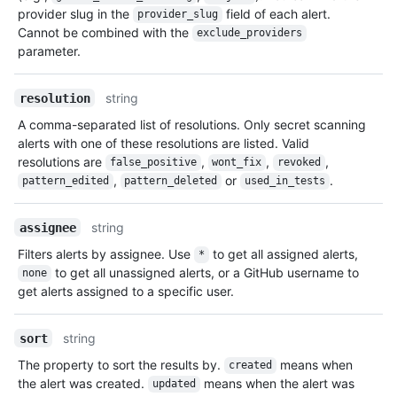
provider slug in the
field of each alert.
provider_slug
Cannot be combined with the
exclude_providers
parameter.
string
resolution
A comma-separated list of resolutions. Only secret scanning
alerts with one of these resolutions are listed. Valid
resolutions are
,
,
,
false_positive
wont_fix
revoked
,
or
.
pattern_edited
pattern_deleted
used_in_tests
string
assignee
Filters alerts by assignee. Use
to get all assigned alerts,
*
to get all unassigned alerts, or a GitHub username to
none
get alerts assigned to a specific user.
string
sort
The property to sort the results by.
means when
created
the alert was created.
means when the alert was
updated