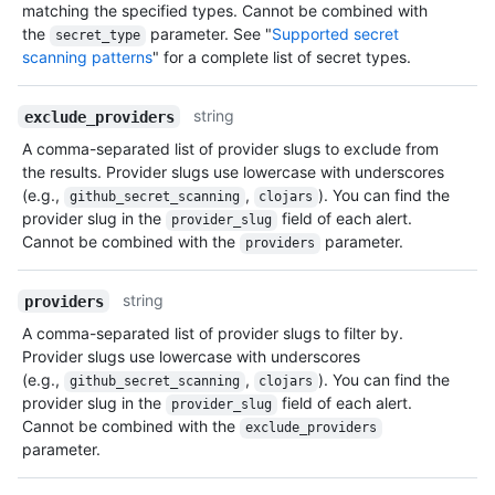
matching the specified types. Cannot be combined with
the
parameter. See "
Supported secret
secret_type
scanning patterns
" for a complete list of secret types.
string
exclude_providers
A comma-separated list of provider slugs to exclude from
the results. Provider slugs use lowercase with underscores
(e.g.,
,
). You can find the
github_secret_scanning
clojars
provider slug in the
field of each alert.
provider_slug
Cannot be combined with the
parameter.
providers
string
providers
A comma-separated list of provider slugs to filter by.
Provider slugs use lowercase with underscores
(e.g.,
,
). You can find the
github_secret_scanning
clojars
provider slug in the
field of each alert.
provider_slug
Cannot be combined with the
exclude_providers
parameter.