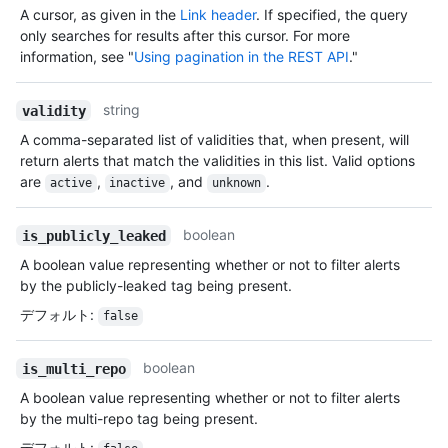
A cursor, as given in the
Link header
. If specified, the query
only searches for results after this cursor. For more
information, see "
Using pagination in the REST API
."
string
validity
A comma-separated list of validities that, when present, will
return alerts that match the validities in this list. Valid options
are
,
, and
.
active
inactive
unknown
boolean
is_publicly_leaked
A boolean value representing whether or not to filter alerts
by the publicly-leaked tag being present.
デフォルト
:
false
boolean
is_multi_repo
A boolean value representing whether or not to filter alerts
by the multi-repo tag being present.
デフォルト
: