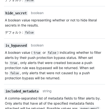
false
boolean
hide_secret
A boolean value representing whether or not to hide literal
secrets in the results.
デフォルト
:
false
boolean
is_bypassed
A boolean value (
or
) indicating whether to filter
true
false
alerts by their push protection bypass status. When set
to
, only alerts that were created because a push
true
protection rule was bypassed will be returned. When set
to
, only alerts that were not caused by a push
false
protection bypass will be returned.
string
included_metadata
A comma-separated list of metadata fields to filter alerts by.
Only alerts that have all of the specified metadata fields
attached will be returned. Possible values are:
,
owner-email