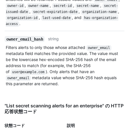
,
,
,
,
owner-id
owner-name
secret-id
secret-name
secret-
,
,
,
issued-date
secret-expiration-date
organization-name
,
, and
organization-id
last-used-date
has-organization-
.
access
string
owner_email_hash
Filters alerts to only those whose attached
owner_email
metadata field matches the provided value. The value must
be the lowercase hex-encoded SHA-256 hash of the email
address to match (for example, the SHA-256
of
). Only alerts that have an
user@example.com
metadata value whose SHA-256 hash equals
owner_email
this parameter are returned.
"List secret scanning alerts for an enterprise" の HTTP
応答状態コード
状態コード
説明