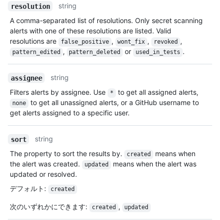
string
resolution
A comma-separated list of resolutions. Only secret scanning
alerts with one of these resolutions are listed. Valid
resolutions are
,
,
,
false_positive
wont_fix
revoked
,
or
.
pattern_edited
pattern_deleted
used_in_tests
string
assignee
Filters alerts by assignee. Use
to get all assigned alerts,
*
to get all unassigned alerts, or a GitHub username to
none
get alerts assigned to a specific user.
string
sort
The property to sort the results by.
means when
created
the alert was created.
means when the alert was
updated
updated or resolved.
デフォルト
:
created
次のいずれかにできます
:
,
created
updated