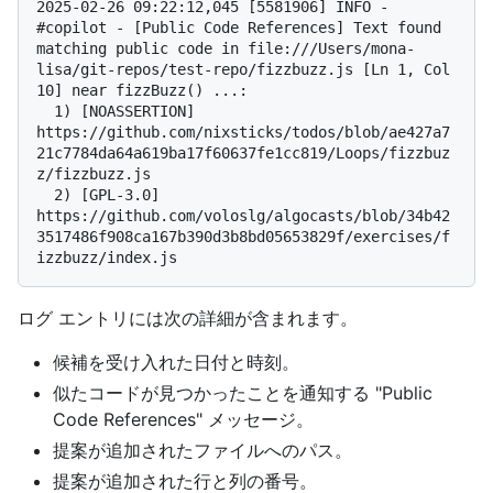
2025-02-26 09:22:12,045 [5581906] INFO - 
#copilot - [Public Code References] Text found 
matching public code in file:///Users/mona-
lisa/git-repos/test-repo/fizzbuzz.js [Ln 1, Col 
10] near fizzBuzz() ...:

  1) [NOASSERTION] 
https://github.com/nixsticks/todos/blob/ae427a7
21c7784da64a619ba17f60637fe1cc819/Loops/fizzbuz
z/fizzbuzz.js

  2) [GPL-3.0] 
https://github.com/voloslg/algocasts/blob/34b42
3517486f908ca167b390d3b8bd05653829f/exercises/f
ログ エントリには次の詳細が含まれます。
候補を受け入れた日付と時刻。
似たコードが見つかったことを通知する "Public
Code References" メッセージ。
提案が追加されたファイルへのパス。
提案が追加された行と列の番号。