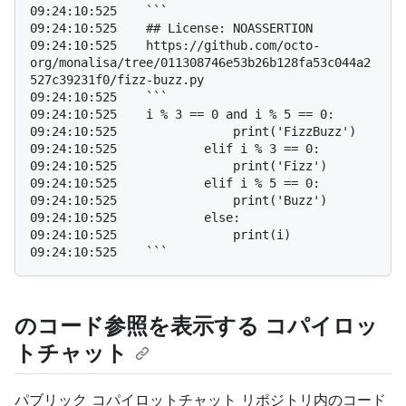
09:24:10:525    ```

09:24:10:525    ## License: NOASSERTION

09:24:10:525    https://github.com/octo-
org/monalisa/tree/011308746e53b26b128fa53c044a2
527c39231f0/fizz-buzz.py

09:24:10:525    ```

09:24:10:525    i % 3 == 0 and i % 5 == 0:

09:24:10:525                print('FizzBuzz')

09:24:10:525            elif i % 3 == 0:

09:24:10:525                print('Fizz')

09:24:10:525            elif i % 5 == 0:

09:24:10:525                print('Buzz')

09:24:10:525            else:

09:24:10:525                print(i)

のコード参照を表示する コパイロッ
トチャット
パブリック コパイロットチャット リポジトリ内のコード