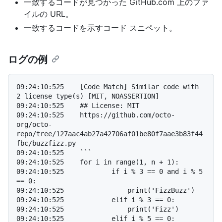
一致するコードが見つかった GitHub.com 上のファ
イルの URL。
一致するコードを示すコード スニペット。
ログの例
09:24:10:525    [Code Match] Similar code with 
2 license type(s) [MIT, NOASSERTION]

09:24:10:525    ## License: MIT

09:24:10:525    https://github.com/octo-
org/octo-
repo/tree/127aac4ab27a42706af01be80f7aae3b83f44
fbc/buzzfizz.py

09:24:10:525    ```

09:24:10:525    for i in range(1, n + 1):

09:24:10:525            if i % 3 == 0 and i % 5 
== 0:

09:24:10:525                print('FizzBuzz')

09:24:10:525            elif i % 3 == 0:

09:24:10:525                print('Fizz')

09:24:10:525            elif i % 5 == 0:
