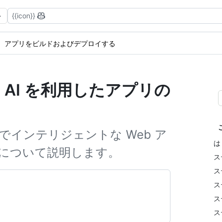
{{icon}}
アプリをビルドおよびデプロイする
した AI を利用したアプリの
言語でインテリジェントな Web ア
は
について説明します。
ス
ス
ス
ス
ス