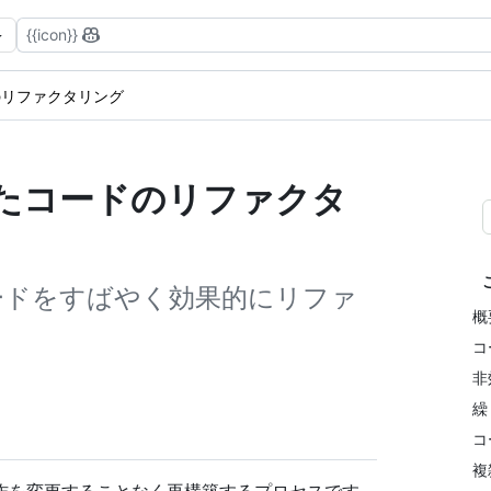
{{icon}}
のリファクタリング
を使用したコードのリファクタ
、コードをすばやく効果的にリファ
概
コ
非
繰
コ
複