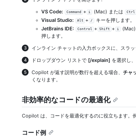
VS Code:
+
(Mac) または
Command
i
Ctrl
Visual Studio:
+
キーを押します。
Alt
/
JetBrains IDE:
+
+
(Mac
Control
Shift
i
押します。
インライン チャットの入力ボックスに、スラッシ
ドロップダウン リストで
[/explain]
を選択し、
Copilot が返す説明が数行を超える場合、
チャ
くなります。
非効率的なコードの最適化
Copilot は、コードを最適化するのに役立ちま
コード例