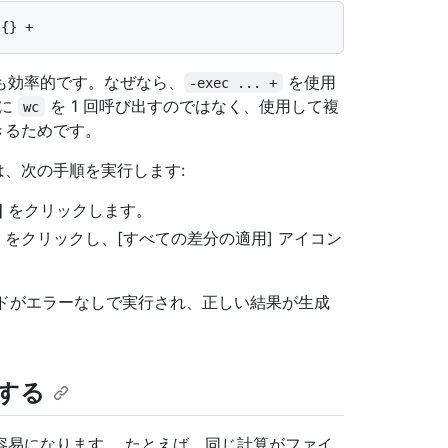
も効率的です。なぜなら、
を使用
-exec ... +
とに
を 1 回呼び出すのではなく、使用して複
wc
きるためです。
合は、次の手順を実行します:
]
をクリックします。
印) をクリックし、[すべての差分の適用] アイコン
コードがエラーなしで実行され、正しい結果が生成
する
容易になります。 たとえば、同じ計算がファイ