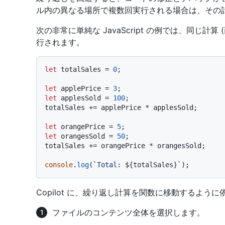
ル内の異なる場所で複数回実行される場合は、その
次の非常に単純な JavaScript の例では、同じ計算
行されます。
let
 totalSales = 
0
;

let
 applePrice = 
3
let
 applesSold = 
100
;

totalSales += applePrice * applesSold;

let
 orangePrice = 
5
let
 orangesSold = 
50
;

totalSales += orangePrice * orangesSold;

console
.
log
(
`Total: 
${totalSales}
`
Copilot に、繰り返し計算を関数に移動するよう
ファイルのコンテンツ全体を選択します。