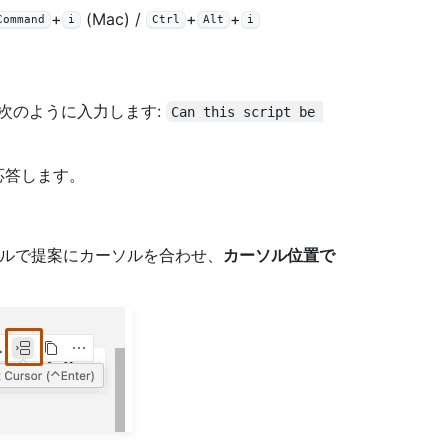
+
(Mac) /
+
+
Command
i
Ctrl
Alt
i
次のように入力します:
Can this script be 
で応答します。
ネルで提案にカーソルを合わせ、
カーソル位置で