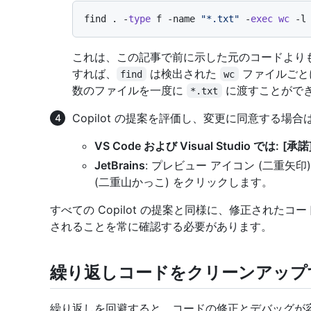
find . -
type
 f -name 
"*.txt"
 -
exec
wc
これは、この記事で前に示した元のコードより
すれば、
は検出された
ファイルご
find
wc
数のファイルを一度に
に渡すことがで
*.txt
Copilot の提案を評価し、変更に同意する場
VS Code および Visual Studio では:
[承諾
JetBrains
: プレビュー アイコン (二重矢
(二重山かっこ) をクリックします。
すべての Copilot の提案と同様に、修正された
されることを常に確認する必要があります。
繰り返しコードをクリーンアップ
繰り返しを回避すると、コードの修正とデバッグが