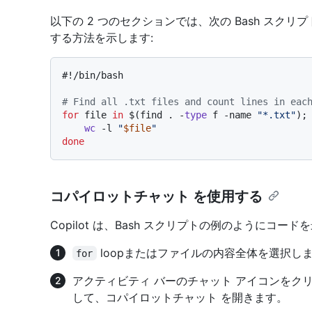
以下の 2 つのセクションでは、次の Bash スク
する方法を示します:
#!/bin/bash
# Find all .txt files and count lines in eac
for
 file 
in
 $(find . -
type
 f -name 
"*.txt"
);
wc
 -l 
"
$file
"
done
コパイロットチャット を使用する
Copilot は、Bash スクリプトの例のようにコ
loopまたはファイルの内容全体を選択し
for
アクティビティ バーのチャット アイコンをク
して、コパイロットチャット を開きます。