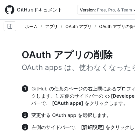
Skip
to
GitHubドキュメント
Version:
Free, Pro, & Team
main
content
ホーム
アプリ
OAuth アプリ
OAuth アプリの保
OAuth アプリの削除
OAuth apps は、使わなくな
GitHub の任意のページの右上隅にあるプロ
クします。1. 左側のサイドバーの
[Developer
バーで、
[OAuth apps]
をクリックします。
変更する OAuth app を選択します。
左側のサイドバーで、
[詳細設定]
をクリックし