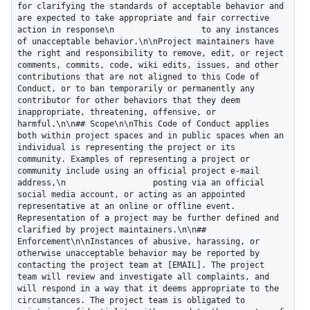
for clarifying the standards of acceptable behavior and 
are expected to take appropriate and fair corrective 
action in response\n                  to any instances 
of unacceptable behavior.\n\nProject maintainers have 
the right and responsibility to remove, edit, or reject 
comments, commits, code, wiki edits, issues, and other 
contributions that are not aligned to this Code of 
Conduct, or to ban temporarily or permanently any 
contributor for other behaviors that they deem 
inappropriate, threatening, offensive, or 
harmful.\n\n## Scope\n\nThis Code of Conduct applies 
both within project spaces and in public spaces when an 
individual is representing the project or its 
community. Examples of representing a project or 
community include using an official project e-mail 
address,\n                  posting via an official 
social media account, or acting as an appointed 
representative at an online or offline event. 
Representation of a project may be further defined and 
clarified by project maintainers.\n\n## 
Enforcement\n\nInstances of abusive, harassing, or 
otherwise unacceptable behavior may be reported by 
contacting the project team at [EMAIL]. The project 
team will review and investigate all complaints, and 
will respond in a way that it deems appropriate to the 
circumstances. The project team is obligated to 