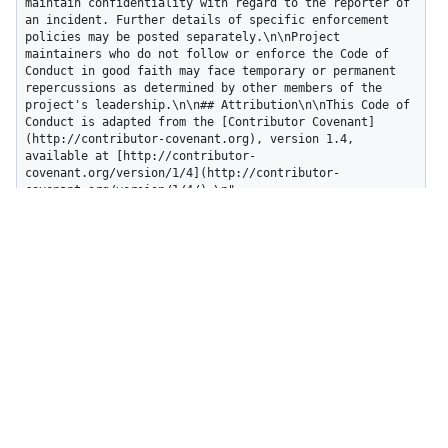
maintain confidentiality with regard to the reporter of 
an incident. Further details of specific enforcement 
policies may be posted separately.\n\nProject 
maintainers who do not follow or enforce the Code of 
Conduct in good faith may face temporary or permanent 
repercussions as determined by other members of the 
project's leadership.\n\n## Attribution\n\nThis Code of 
Conduct is adapted from the [Contributor Covenant]
(http://contributor-covenant.org), version 1.4, 
available at [http://contributor-
covenant.org/version/1/4](http://contributor-
covenant.org/version/1/4/).\n",

  "html_url": "http://contributor-
covenant.org/version/1/4/"

}
Aide et support