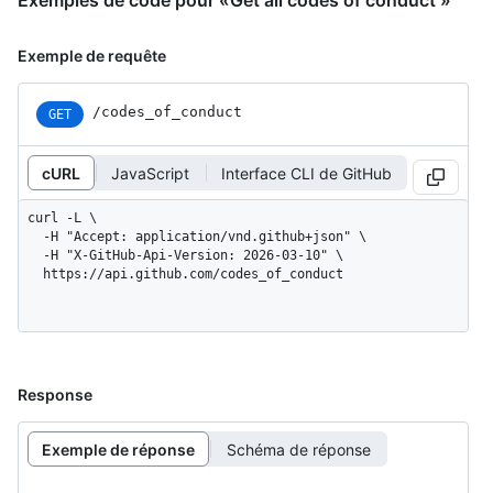
Exemples de code pour «Get all codes of conduct »
Exemple de requête
/codes_of_conduct
GET
cURL
JavaScript
Interface CLI de GitHub
curl -L \

  -H "Accept: application/vnd.github+json" \

  -H "X-GitHub-Api-Version: 2026-03-10" \

  https://api.github.com/codes_of_conduct
Response
Exemple de réponse
Schéma de réponse