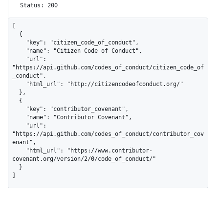
Status: 200
[

  {

    "key": "citizen_code_of_conduct",

    "name": "Citizen Code of Conduct",

    "url": 
"https://api.github.com/codes_of_conduct/citizen_code_of
_conduct",

    "html_url": "http://citizencodeofconduct.org/"

  },

  {

    "key": "contributor_covenant",

    "name": "Contributor Covenant",

    "url": 
"https://api.github.com/codes_of_conduct/contributor_cov
enant",

    "html_url": "https://www.contributor-
covenant.org/version/2/0/code_of_conduct/"

  }

]