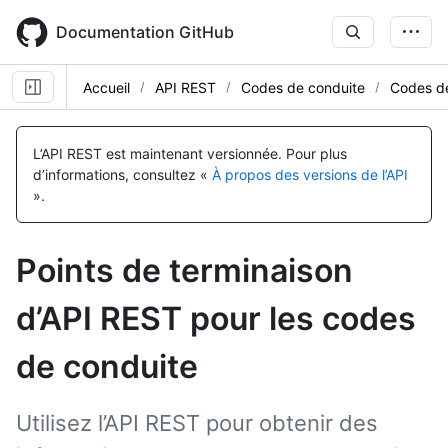
Skip
to
Documentation GitHub
main
content
Accueil
API REST
Codes de conduite
Codes d
Nom, Type,
Nom, Type,
Description
Description
L’API REST est maintenant versionnée.
Pour plus
d’informations, consultez «
À propos des versions de l’API
».
Points de terminaison
d’API REST pour les codes
de conduite
Utilisez l’API REST pour obtenir des