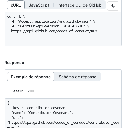
cURL
JavaScript
Interface CLI de GitHub
curl -L \

  -H "Accept: application/vnd.github+json" \

  -H "X-GitHub-Api-Version: 2026-03-10" \

  https://api.github.com/codes_of_conduct/KEY
Response
Exemple de réponse
Schéma de réponse
Status: 200
{

  "key": "contributor_covenant",

  "name": "Contributor Covenant",

  "url": 
"https://api.github.com/codes_of_conduct/contributor_cov
enant",
