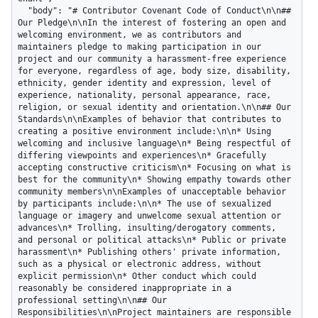
  "body": "# Contributor Covenant Code of Conduct\n\n## 
Our Pledge\n\nIn the interest of fostering an open and 
welcoming environment, we as contributors and 
maintainers pledge to making participation in our 
project and our community a harassment-free experience 
for everyone, regardless of age, body size, disability, 
ethnicity, gender identity and expression, level of 
experience, nationality, personal appearance, race, 
religion, or sexual identity and orientation.\n\n## Our 
Standards\n\nExamples of behavior that contributes to 
creating a positive environment include:\n\n* Using 
welcoming and inclusive language\n* Being respectful of 
differing viewpoints and experiences\n* Gracefully 
accepting constructive criticism\n* Focusing on what is 
best for the community\n* Showing empathy towards other 
community members\n\nExamples of unacceptable behavior 
by participants include:\n\n* The use of sexualized 
language or imagery and unwelcome sexual attention or 
advances\n* Trolling, insulting/derogatory comments, 
and personal or political attacks\n* Public or private 
harassment\n* Publishing others' private information, 
such as a physical or electronic address, without 
explicit permission\n* Other conduct which could 
reasonably be considered inappropriate in a 
professional setting\n\n## Our 
Responsibilities\n\nProject maintainers are responsible 