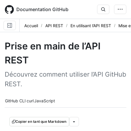
Skip
to
Documentation GitHub
main
content
Accueil
API REST
En utilisant l’API REST
Mise e
Prise en main de l’API
REST
Découvrez comment utiliser l’API GitHub
REST.
Tool navigation
GitHub CLI
curl
JavaScript
Copier en tant que Markdown