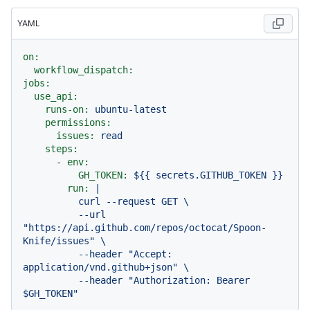
YAML
on:
workflow_dispatch:
jobs:
use_api:
runs-on:
ubuntu-latest
permissions:
issues:
read
steps:
-
env:
GH_TOKEN:
${{
secrets.GITHUB_TOKEN
}}
run:
|

          curl --request GET \

          --url 
"https://api.github.com/repos/octocat/Spoon-
Knife/issues" \

          --header "Accept: 
application/vnd.github+json" \

          --header "Authorization: Bearer 