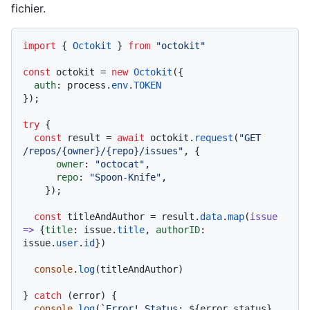
fichier.
import
 { 
Octokit
 } 
from
"octokit"
const
 octokit = 
new
Octokit
({ 

auth
: process.
env
.
TOKEN
});

try
 {

const
 result = 
await
 octokit.
request
(
"GET 
/repos/{owner}/{repo}/issues"
, {

owner
: 
"octocat"
,

repo
: 
"Spoon-Knife"
,

    });

const
 titleAndAuthor = result.
data
.
map
(
issue
=>
 {
title
: issue.
title
, 
authorID
: 
issue.
user
.
id
})

console
.
log
(titleAndAuthor)

} 
catch
 (error) {

console
.
log
(
`Error! Status: 
${error.status}
. 