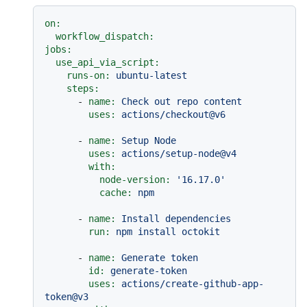
on:
workflow_dispatch:
jobs:
use_api_via_script:
runs-on:
ubuntu-latest
steps:
-
name:
Check
out
repo
content
uses:
actions/checkout@v6
-
name:
Setup
Node
uses:
actions/setup-node@v4
with:
node-version:
'16.17.0'
cache:
npm
-
name:
Install
dependencies
run:
npm
install
octokit
-
name:
Generate
token
id:
generate-token
uses:
actions/create-github-app-
token@v3