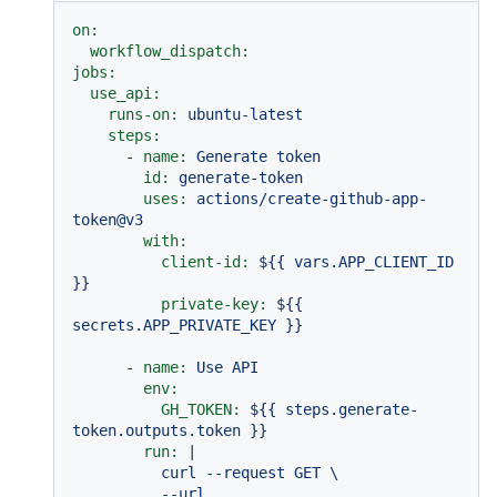
on:
workflow_dispatch:
jobs:
use_api:
runs-on:
ubuntu-latest
steps:
-
name:
Generate
token
id:
generate-token
uses:
actions/create-github-app-
token@v3
with:
client-id:
${{
vars.APP_CLIENT_ID
}}
private-key:
${{
secrets.APP_PRIVATE_KEY
}}
-
name:
Use
API
env:
GH_TOKEN:
${{
steps.generate-
token.outputs.token
}}
run:
|

          curl --request GET \

          --url 