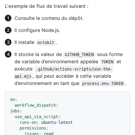
L'exemple de flux de travail suivant :
Consulte le contenu du dépôt.
Il configure Node.js.
Il installe
.
octokit
Il stocke la valeur de
sous forme
GITHUB_TOKEN
de variable d’environnement appelée
et
TOKEN
exécute
.github/actions-scripts/use-the-
, qui peut accéder à cette variable
api.mjs
d’environnement en tant que
.
process.env.TOKEN
on:
workflow_dispatch:
jobs:
use_api_via_script:
runs-on:
ubuntu-latest
permissions:
issues:
read