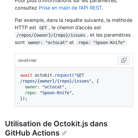
Pour plus d’informations sur les paramètres,
consultez
Prise en main de l’API REST
.
Par exemple, dans la requête suivante, la méthode
HTTP est
, le chemin d’accès est
GET
, et les paramètres
/repos/{owner}/{repo}/issues
sont
et .
owner: "octocat"
repo: "Spoon-Knife"
JavaScript
await
 octokit.
request
(
"GET 
/repos/{owner}/{repo}/issues"
, {

owner
: 
"octocat"
,

repo
: 
"Spoon-Knife"
,

Utilisation de Octokit.js dans
GitHub Actions