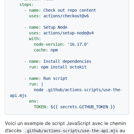
steps:
-
name:
Check
out
repo
content
uses:
actions/checkout@v6
-
name:
Setup
Node
uses:
actions/setup-node@v4
with:
node-version:
'16.17.0'
cache:
npm
-
name:
Install
dependencies
run:
npm
install
octokit
-
name:
Run
script
run:
|

          node .github/actions-scripts/use-the-
env:
TOKEN:
${{
secrets.GITHUB_TOKEN
}}
Voici un exemple de script JavaScript avec le chemin
d’accès
au
.github/actions-scripts/use-the-api.mjs