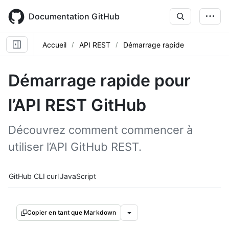
Skip
to
Documentation GitHub
main
content
Accueil
API REST
Démarrage rapide
Démarrage rapide pour
l’API REST GitHub
Découvrez comment commencer à
utiliser l’API GitHub REST.
Tool navigation
GitHub CLI
curl
JavaScript
Copier en tant que Markdown