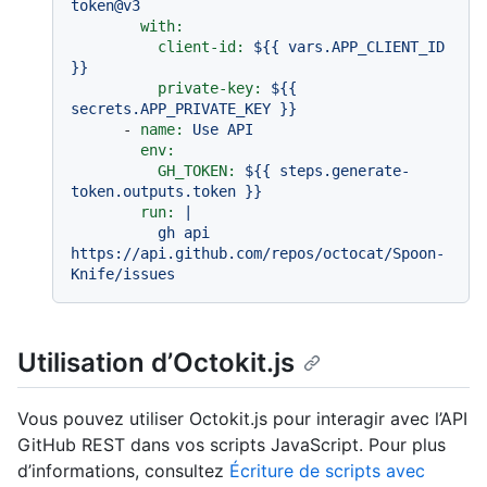
token@v3
with:
client-id:
${{
vars.APP_CLIENT_ID
}}
private-key:
${{
secrets.APP_PRIVATE_KEY
}}
-
name:
Use
API
env:
GH_TOKEN:
${{
steps.generate-
token.outputs.token
}}
run:
|

          gh api 
https://api.github.com/repos/octocat/Spoon-
Utilisation d’Octokit.js
Vous pouvez utiliser Octokit.js pour interagir avec l’API
GitHub REST dans vos scripts JavaScript. Pour plus
d’informations, consultez
Écriture de scripts avec