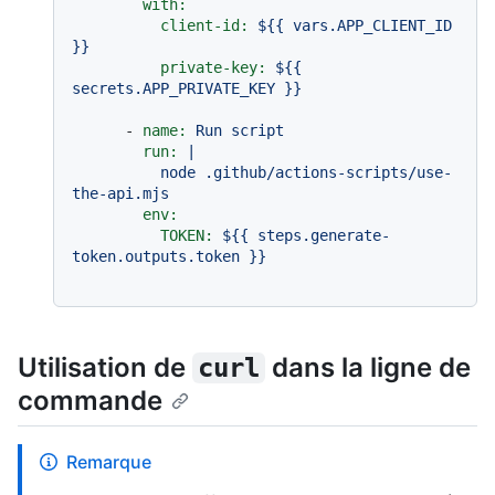
with:
client-id:
${{
vars.APP_CLIENT_ID
}}
private-key:
${{
secrets.APP_PRIVATE_KEY
}}
-
name:
Run
script
run:
|

          node .github/actions-scripts/use-
env:
TOKEN:
${{
steps.generate-
token.outputs.token
}}
Utilisation de
dans la ligne de
curl
commande
Remarque