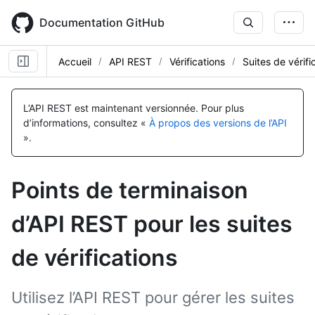
Skip
to
Documentation GitHub
main
content
Accueil
API REST
Vérifications
Suites de vérifi
Nom, Type,
Nom, Type,
Nom, Type,
Nom, Type,
Nom, Type,
Nom, Type,
Nom, Type,
Nom, Type,
Nom, Type,
Nom, Type,
Nom, Type,
Nom, Type,
Nom, Type,
Description
Description
Description
Description
Description
Description
Description
Description
Description
Description
Description
Description
Description
L’API REST est maintenant versionnée.
Pour plus
d’informations, consultez «
À propos des versions de l’API
».
Points de terminaison
d’API REST pour les suites
de vérifications
Utilisez l’API REST pour gérer les suites